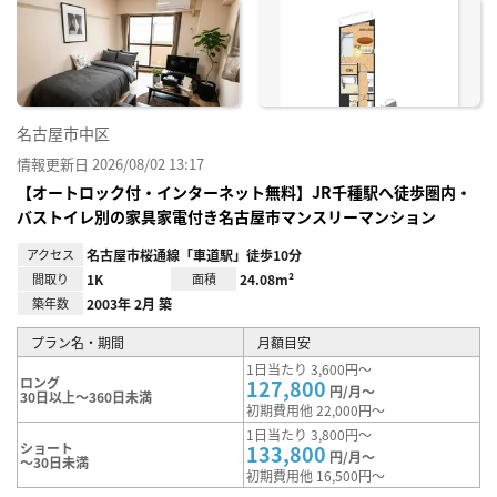
に入
り登
録
名古屋市中区
情報更新日 2026/08/02 13:17
【オートロック付・インターネット無料】JR千種駅へ徒歩圏内・
バストイレ別の家具家電付き名古屋市マンスリーマンション
アクセス
名古屋市桜通線「車道駅」徒歩10分
間取り
1K
面積
24.08m²
築年数
2003年 2月 築
プラン名・期間
月額目安
1日当たり 3,600円～
ロング
127,800
円/月～
30日以上～360日未満
初期費用他 22,000円～
1日当たり 3,800円～
ショート
133,800
円/月～
～30日未満
初期費用他 16,500円～