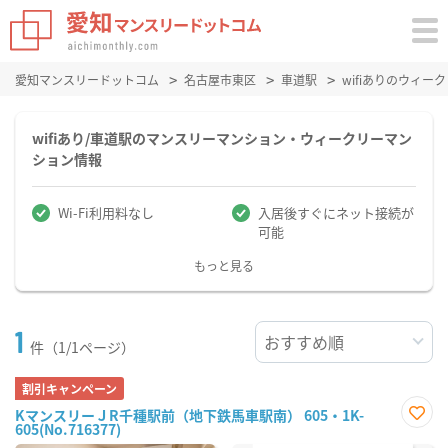
愛知マンスリードットコム
名古屋市東区
車道駅
wifiありのウィ
wifiあり/車道駅のマンスリーマンション・ウィークリーマン
ション情報
Wi-Fi利用料なし
入居後すぐにネット接続が
可能
もっと見る
1
件（1/1ページ）
割引キャンペーン
KマンスリーＪR千種駅前（地下鉄馬車駅南） 605・1K-
605(No.716377)
お気