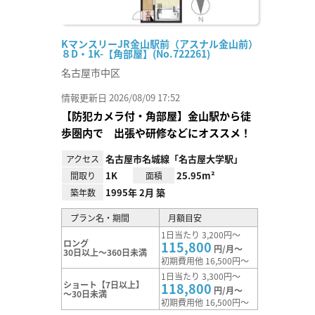
KマンスリーJR金山駅前（アスナル金山前）
８D・1K-【角部屋】(No.722261)
名古屋市中区
情報更新日 2026/08/09 17:52
【防犯カメラ付・角部屋】金山駅から徒
歩圏内で 出張や研修などにオススメ！
名古屋市名城線「名古屋大学駅」
アクセス
1K
25.95m²
間取り
面積
1995年 2月 築
築年数
プラン名・期間
月額目安
1日当たり 3,200円～
ロング
115,800
円/月～
30日以上～360日未満
初期費用他 16,500円～
1日当たり 3,300円～
ショート【7日以上】
118,800
円/月～
～30日未満
初期費用他 16,500円～