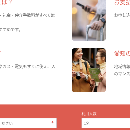
とは？
お支
・礼金・仲介手数料がすべて無
お申し
すすめです。
て
愛知
やガス・電気もすぐに使え、入
地域情
のマン
利用人数