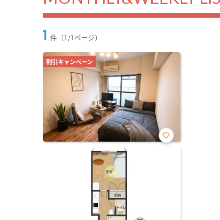
1
件（1/1ページ）
割引キャンペーン
お気
に入
り登
録