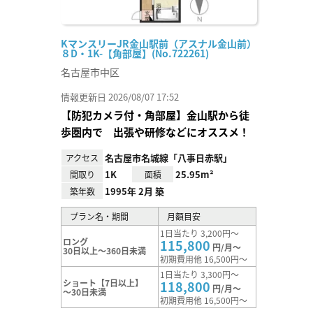
KマンスリーJR金山駅前（アスナル金山前）
８D・1K-【角部屋】(No.722261)
名古屋市中区
情報更新日 2026/08/07 17:52
【防犯カメラ付・角部屋】金山駅から徒
歩圏内で 出張や研修などにオススメ！
名古屋市名城線「八事日赤駅」
アクセス
1K
25.95m²
間取り
面積
1995年 2月 築
築年数
プラン名・期間
月額目安
1日当たり 3,200円～
ロング
115,800
円/月～
30日以上～360日未満
初期費用他 16,500円～
1日当たり 3,300円～
ショート【7日以上】
118,800
円/月～
～30日未満
初期費用他 16,500円～