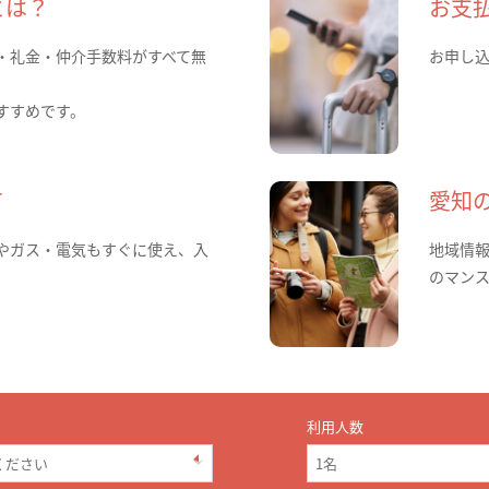
とは？
お支
・礼金・仲介手数料がすべて無
お申し
すすめです。
て
愛知
やガス・電気もすぐに使え、入
地域情
のマン
利用人数