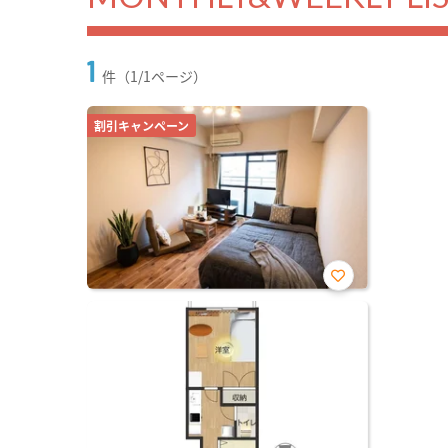
1
件（1/1ページ）
割引キャンペーン
お気
に入
り登
録