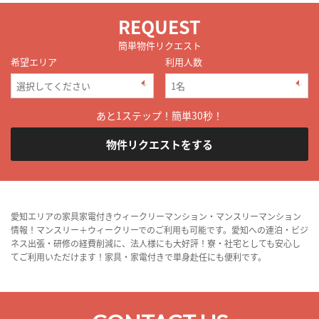
REQUEST
簡単物件リクエスト
希望エリア
利用人数
あと1ステップ！簡単30秒！
物件リクエストをする
愛知エリアの家具家電付きウィークリーマンション・マンスリーマンション
情報！マンスリー＋ウィークリーでのご利用も可能です。愛知への連泊・ビジ
ネス出張・研修の経費削減に、法人様にも大好評！寮・社宅としても安心し
てご利用いただけます！家具・家電付きで単身赴任にも便利です。