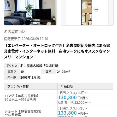
に入
り登
録
名古屋市西区
情報更新日 2026/08/09 12:40
【エレベーター・オートロック付き】名古屋駅徒歩圏内にある家
具家電付・インターネット無料 在宅ワークにもオススメなマン
スリーマンション！
アクセス
名古屋市名城線「矢場町駅」
間取り
1K
面積
24.92m²
築年数
2003年 3月 築
プラン名・期間
月額目安
1日当たり 3,700円～
ロング【JR名古屋駅前】
130,800
円/月～
30日以上～365日未満
初期費用他 22,000円～
1日当たり 3,800円～
ショート【JR名古屋駅前】
133,800
円/月～
～30日未満