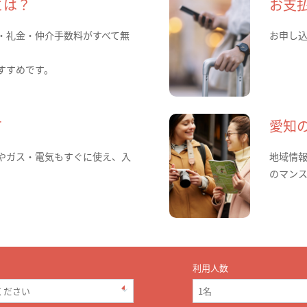
とは？
お支
・礼金・仲介手数料がすべて無
お申し
すすめです。
て
愛知
やガス・電気もすぐに使え、入
地域情
のマン
利用人数