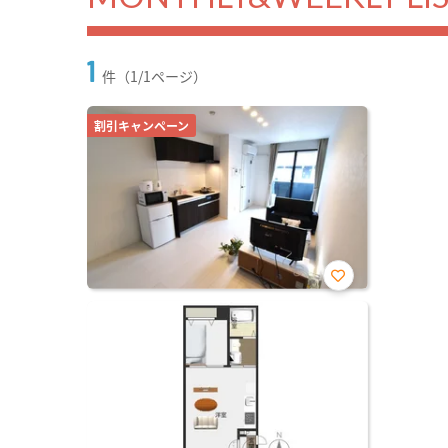
1
件（1/1ページ）
割引キャンペーン
お気
に入
り登
録