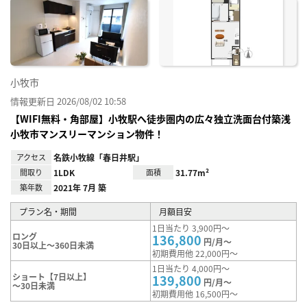
に入
り登
録
小牧市
情報更新日 2026/08/02 10:58
【WIFI無料・角部屋】小牧駅へ徒歩圏内の広々独立洗面台付築浅
小牧市マンスリーマンション物件！
アクセス
名鉄小牧線「春日井駅」
間取り
1LDK
面積
31.77m²
築年数
2021年 7月 築
プラン名・期間
月額目安
1日当たり 3,900円～
ロング
136,800
円/月～
30日以上～360日未満
初期費用他 22,000円～
1日当たり 4,000円～
ショート【7日以上】
139,800
円/月～
～30日未満
初期費用他 16,500円～