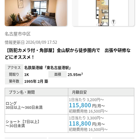
り登
録
名古屋市中区
情報更新日 2026/08/09 17:52
【防犯カメラ付・角部屋】金山駅から徒歩圏内で 出張や研修な
どにオススメ！
アクセス
名鉄築港線「東名古屋港駅」
間取り
1K
面積
25.95m²
築年数
1995年 2月 築
プラン名・期間
月額目安
1日当たり 3,200円～
ロング
115,800
円/月～
30日以上～360日未満
初期費用他 16,500円～
1日当たり 3,300円～
ショート【7日以上】
118,800
円/月～
～30日未満
初期費用他 16,500円～