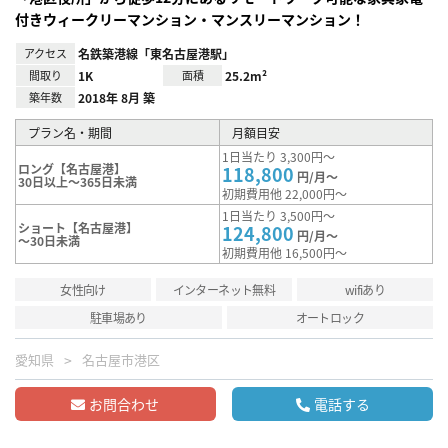
付きウィークリーマンション・マンスリーマンション！
アクセス
名鉄築港線「東名古屋港駅」
間取り
1K
面積
25.2m²
築年数
2018年 8月 築
プラン名・期間
月額目安
1日当たり 3,300円～
ロング【名古屋港】
118,800
円/月～
30日以上～365日未満
初期費用他 22,000円～
1日当たり 3,500円～
ショート【名古屋港】
124,800
円/月～
～30日未満
初期費用他 16,500円～
女性向け
インターネット無料
wifiあり
駐車場あり
オートロック
愛知県
名古屋市港区
お問合わせ
電話する