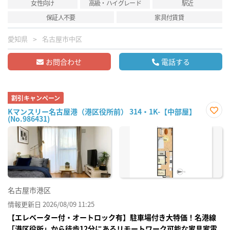
女性向け
高級・ハイグレード
駅近
保証人不要
家具付賃貸
愛知県
名古屋市中区
お問合わせ
電話する
割引キャンペーン
Kマンスリー名古屋港（港区役所前） 314・1K-【中部屋】
(No.986431)
お気
に入
り登
録
名古屋市港区
情報更新日 2026/08/09 11:25
【エレベーター付・オートロック有】駐車場付き大特価！名港線
「港区役所」から徒歩12分にあるリモートワーク可能な家具家電