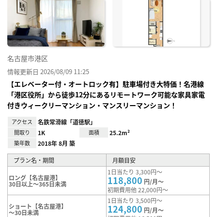
に入
り登
録
名古屋市港区
情報更新日 2026/08/09 11:25
【エレベーター付・オートロック有】駐車場付き大特価！名港線
「港区役所」から徒歩12分にあるリモートワーク可能な家具家電
付きウィークリーマンション・マンスリーマンション！
アクセス
名鉄常滑線「道徳駅」
間取り
1K
面積
25.2m²
築年数
2018年 8月 築
プラン名・期間
月額目安
1日当たり 3,300円～
ロング【名古屋港】
118,800
円/月～
30日以上～365日未満
初期費用他 22,000円～
1日当たり 3,500円～
ショート【名古屋港】
124,800
円/月～
～30日未満