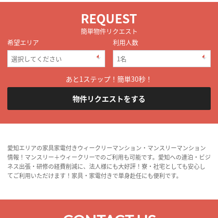
REQUEST
簡単物件リクエスト
希望エリア
利用人数
あと1ステップ！簡単30秒！
物件リクエストをする
愛知エリアの家具家電付きウィークリーマンション・マンスリーマンション
情報！マンスリー＋ウィークリーでのご利用も可能です。愛知への連泊・ビジ
ネス出張・研修の経費削減に、法人様にも大好評！寮・社宅としても安心し
てご利用いただけます！家具・家電付きで単身赴任にも便利です。