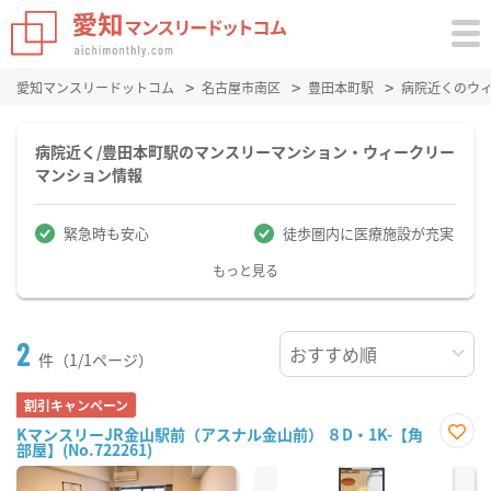
愛知マンスリードットコム
名古屋市南区
豊田本町駅
病院近くのウ
病院近く/豊田本町駅のマンスリーマンション・ウィークリー
マンション情報
緊急時も安心
徒歩圏内に医療施設が充実
もっと見る
2
件（1/1ページ）
割引キャンペーン
KマンスリーJR金山駅前（アスナル金山前） ８D・1K-【角
部屋】(No.722261)
お気
に入
り登