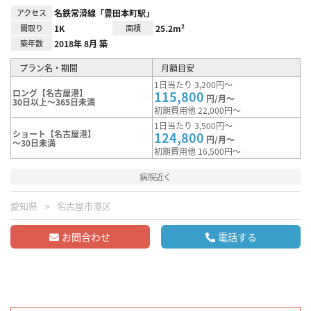
アクセス
名鉄常滑線「豊田本町駅」
間取り
1K
面積
25.2m²
築年数
2018年 8月 築
プラン名・期間
月額目安
1日当たり 3,200円～
ロング【名古屋港】
115,800
円/月～
30日以上～365日未満
初期費用他 22,000円～
1日当たり 3,500円～
ショート【名古屋港】
124,800
円/月～
～30日未満
初期費用他 16,500円～
病院近く
愛知県
名古屋市港区
お問合わせ
電話する