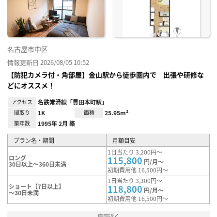
録
名古屋市中区
情報更新日 2026/08/05 10:52
【防犯カメラ付・角部屋】金山駅から徒歩圏内で 出張や研修な
どにオススメ！
アクセス
名鉄常滑線「豊田本町駅」
間取り
1K
面積
25.95m²
築年数
1995年 2月 築
プラン名・期間
月額目安
1日当たり 3,200円～
ロング
115,800
円/月～
30日以上～360日未満
初期費用他 16,500円～
1日当たり 3,300円～
ショート【7日以上】
118,800
円/月～
～30日未満
初期費用他 16,500円～
病院近く