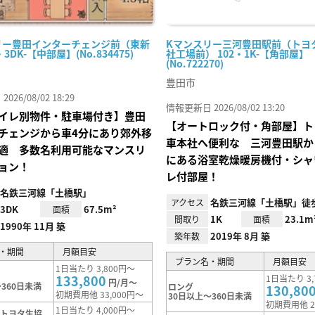
リー豊田インターチェンジ前（東新
Kマンスリー三河豊田駅前（トヨ
・3DK-【中部屋】(No.834475)
社工場前） 102・1K-【角部屋】
(No.722270)
豊田市
26/08/02 18:29
情報更新日 2026/08/02 13:20
イレ別物件・駐車場付き】豊田
【オートロック付・角部屋】ト
チェンジから車4分にあり郊外移
車本社へ便利な 三河豊田駅か
適 多数名利用可能なマンスリ
にある浴室乾燥暖房機付・シャ
ョン！
レ付部屋！
名鉄三河線「土橋駅」
名鉄三河線「土橋駅」徒歩
アクセス
3DK
67.5m²
面積
1K
23.1m
間取り
面積
1990年 11月 築
2019年 8月 築
築年数
・期間
月額目安
プラン名・期間
月額目安
1日当たり 3,800円～
133,800
1日当たり 3,
円/月～
360日未満
ロング
130,80
初期費用他 33,000円～
30日以上～360日未満
初期費用他 2
1日当たり 4,000円～
【トヨタ生協