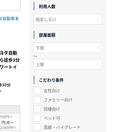
利用人数
タ自動車本
部屋面積
ヨタ自動
～
ら徒歩3分
ワートイ
こだわり条件
30分
女性向け
²
ファミリー向け
同棲向け
700円～
ペット可
0
円/月～
高級・ハイグレード
2,000円～