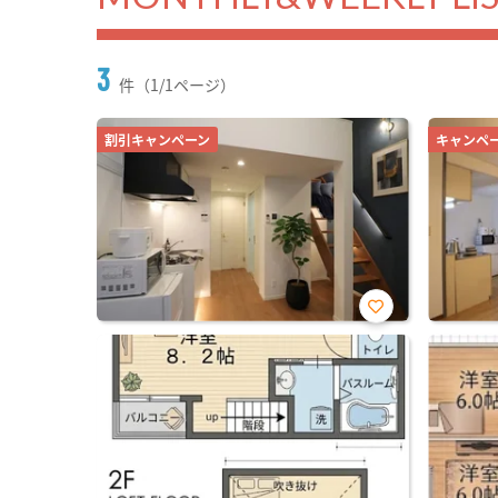
3
件（1/1ページ）
割引キャンペーン
キャンペ
お気
に入
り登
録