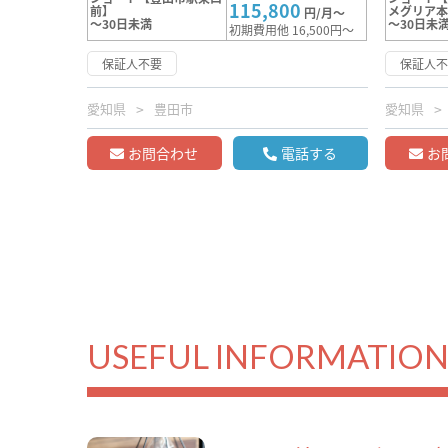
115,800
前】
メグリア
円/月～
～30日未満
～30日未
初期費用他 16,500円～
保証人不要
保証人
愛知県
豊田市
愛知県
お問合わせ
電話する
お
USEFUL INFORMATIO