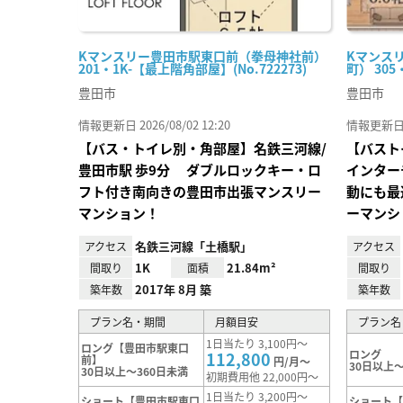
Kマンスリー豊田市駅東口前（拳母神社前）
Kマンス
201・1K-【最上階角部屋】(No.722273)
町） 305
豊田市
豊田市
情報更新日 2026/08/02 12:20
情報更新日 20
【バス・トイレ別・角部屋】名鉄三河線/
【バスト
豊田市駅 歩9分 ダブルロックキー・ロ
インター
フト付き南向きの豊田市出張マンスリー
動にも最
マンション！
ーマンシ
名鉄三河線「土橋駅」
アクセス
アクセス
1K
21.84m²
間取り
面積
間取り
2017年 8月 築
築年数
築年数
プラン名・期間
月額目安
プラン名
1日当たり 3,100円～
ロング【豊田市駅東口
ロング
112,800
前】
円/月～
30日以上～
30日以上～360日未満
初期費用他 22,000円～
1日当たり 3,200円～
ショート【豊田市駅東口
ショート