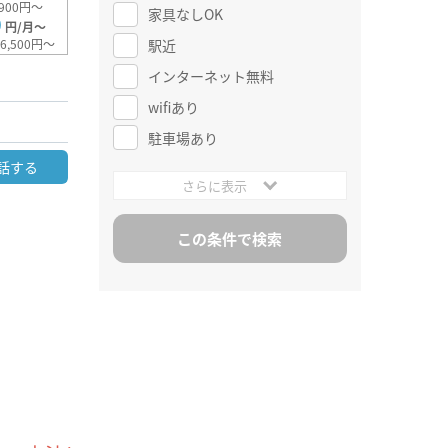
900円～
家具なしOK
0
円/月～
駅近
6,500円～
インターネット無料
wifiあり
駐車場あり
話する
さらに表示