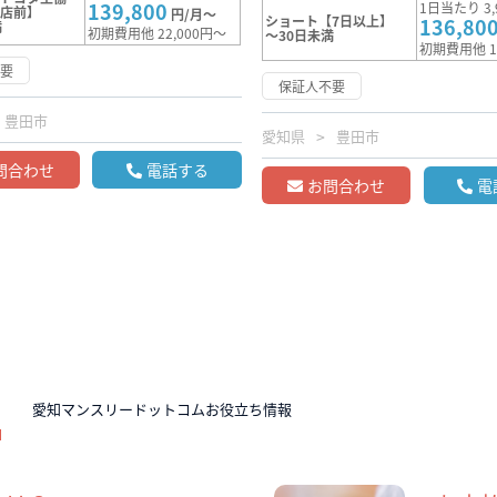
139,800
1日当たり 3,
本店前】
円/月～
ショート【7日以上】
136,80
満
初期費用他 22,000円～
～30日未満
初期費用他 1
不要
保証人不要
豊田市
愛知県
豊田市
問合わせ
電話する
お問合わせ
電
N
愛知マンスリードットコムお役立ち情報