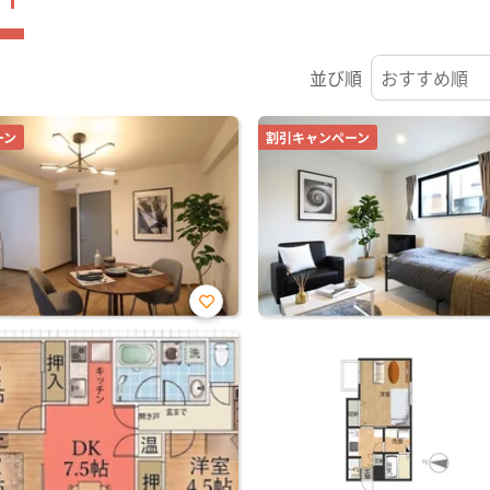
並び順
ーン
割引キャンペーン
お気
に入
り登
録