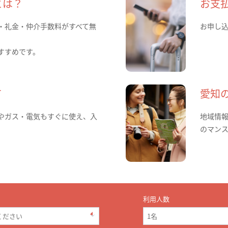
とは？
お支
・礼金・仲介手数料がすべて無
お申し
すすめです。
て
愛知
やガス・電気もすぐに使え、入
地域情
のマン
利用人数