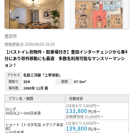
に入
り登
録
豊田市
情報更新日 2026/08/02 18:29
【バストイレ別物件・駐車場付き】豊田インターチェンジから車4
分にあり郊外移動にも最適 多数名利用可能なマンスリーマンシ
ョン！
アクセス
名鉄三河線「上挙母駅」
間取り
3DK
面積
67.5m²
築年数
1990年 11月 築
プラン名・期間
月額目安
1日当たり 3,800円～
ロング
133,800
円/月～
30日以上～360日未満
初期費用他 33,000円～
1日当たり 4,000円～
ショート【トヨタ生協 メグリア本店
139,800
前】
円/月～
～30日未満