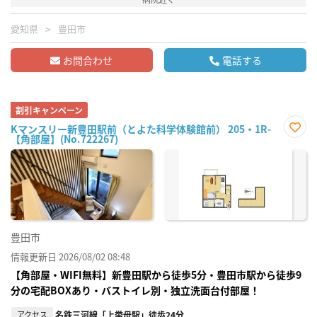
愛知県
豊田市
お問合わせ
電話する
割引キャンペーン
Kマンスリー新豊田駅前（とよた科学体験館前） 205・1R-
【角部屋】(No.722267)
お気
に入
り登
録
豊田市
情報更新日 2026/08/02 08:48
【角部屋・WIFI無料】新豊田駅から徒歩5分・豊田市駅から徒歩9
分の宅配BOXあり・バストイレ別・独立洗面台付部屋！
アクセス
名鉄三河線「上挙母駅」徒歩24分