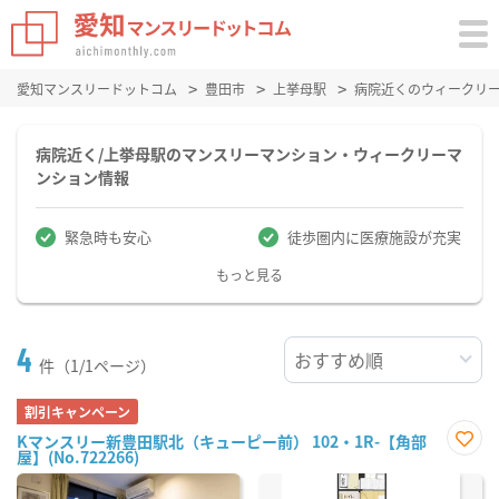
愛知マンスリードットコム
豊田市
上挙母駅
病院近くのウィークリ
病院近く/上挙母駅のマンスリーマンション・ウィークリーマ
ンション情報
緊急時も安心
徒歩圏内に医療施設が充実
もっと見る
4
件（1/1ページ）
割引キャンペーン
Kマンスリー新豊田駅北（キューピー前） 102・1R-【角部
屋】(No.722266)
お気
に入
り登