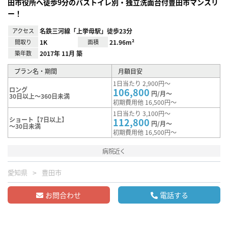
田市役所へ徒歩9分のバストイレ別・独立洗面台付豊田市マンスリ
ー！
アクセス
名鉄三河線「上挙母駅」徒歩23分
間取り
1K
面積
21.96m²
築年数
2017年 11月 築
プラン名・期間
月額目安
1日当たり 2,900円～
ロング
106,800
円/月～
30日以上～360日未満
初期費用他 16,500円～
1日当たり 3,100円～
ショート【7日以上】
112,800
円/月～
～30日未満
初期費用他 16,500円～
病院近く
愛知県
豊田市
お問合わせ
電話する