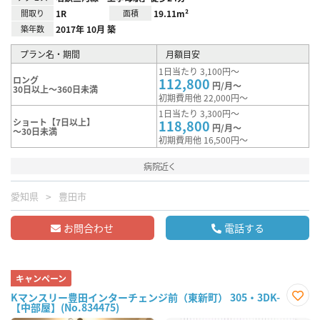
間取り
1R
面積
19.11m²
築年数
2017年 10月 築
プラン名・期間
月額目安
1日当たり 3,100円～
ロング
112,800
円/月～
30日以上～360日未満
初期費用他 22,000円～
1日当たり 3,300円～
ショート【7日以上】
118,800
円/月～
～30日未満
初期費用他 16,500円～
病院近く
愛知県
豊田市
お問合わせ
電話する
キャンペーン
Kマンスリー豊田インターチェンジ前（東新町） 305・3DK-
【中部屋】(No.834475)
お気