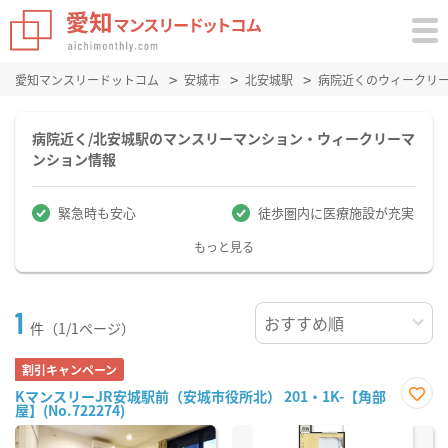
愛知マンスリードットコム
安城市
北安城駅
病院近くのウィークリ
病院近く/北安城駅のマンスリーマンション・ウィークリーマ
ンション情報
緊急時も安心
徒歩圏内に医療施設が充実
もっと見る
1
件（1/1ページ）
割引キャンペーン
KマンスリーJR安城駅前（安城市役所北） 201・1K-【角部
屋】(No.722274)
お気
に入
り登