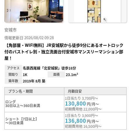
録
安城市
情報更新日 2026/08/02 09:28
【角部屋・WIFI無料】JR安城駅から徒歩9分にあるオートロック
付のバストイレ別・独立洗面台付安城市マンスリーマンション部
屋！
アクセス
名鉄西尾線「北安城駅」徒歩16分
間取り
1K
面積
23.1m²
築年数
2019年 8月 築
プラン名・期間
月額目安
1日当たり 3,700円～
ロング
130,800
円/月～
30日以上～360日未満
初期費用他 22,000円～
1日当たり 3,900円～
ショート【7日以上】
136,800
円/月～
～30日未満
初期費用他 16,500円～