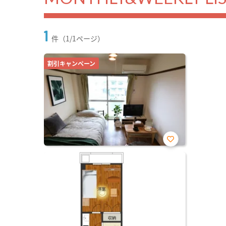
1
件（1/1ページ）
割引キャンペーン
お気
に入
り登
録