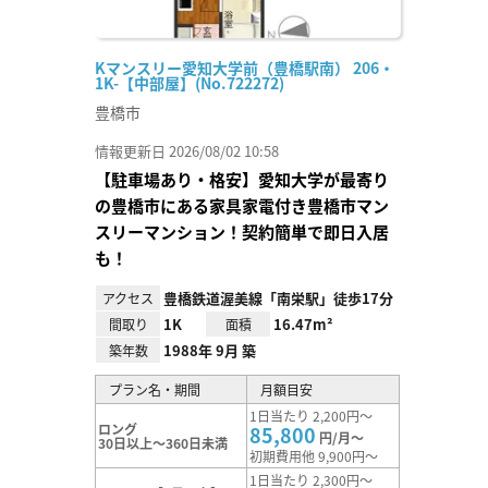
Kマンスリー愛知大学前（豊橋駅南） 206・
1K-【中部屋】(No.722272)
豊橋市
情報更新日 2026/08/02 10:58
【駐車場あり・格安】愛知大学が最寄り
の豊橋市にある家具家電付き豊橋市マン
スリーマンション！契約簡単で即日入居
も！
豊橋鉄道渥美線「南栄駅」徒歩17分
アクセス
1K
16.47m²
間取り
面積
1988年 9月 築
築年数
プラン名・期間
月額目安
1日当たり 2,200円～
ロング
85,800
円/月～
30日以上～360日未満
初期費用他 9,900円～
1日当たり 2,300円～