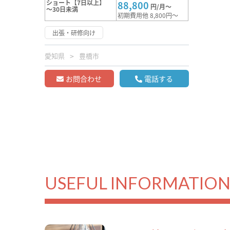
ショート【7日以上】
88,800
円/月～
～30日未満
初期費用他 8,800円～
出張・研修向け
愛知県
豊橋市
お問合わせ
電話する
USEFUL INFORMATIO