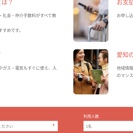
とは？
お支
・礼金・仲介手数料がすべて無
お申し
すすめです。
て
愛知
やガス・電気もすぐに使え、入
地域情
のマン
利用人数