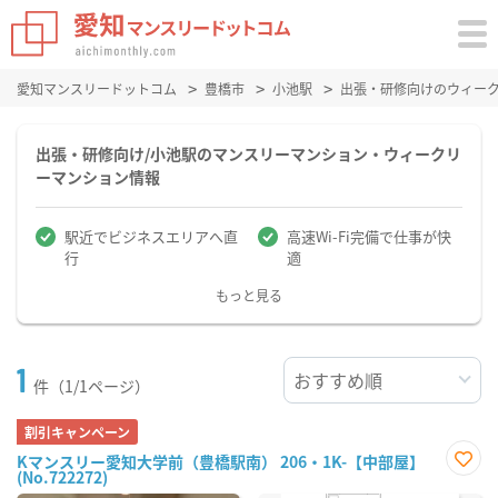
愛知マンスリードットコム
豊橋市
小池駅
出張・研修向けのウィー
出張・研修向け/小池駅のマンスリーマンション・ウィークリ
ーマンション情報
駅近でビジネスエリアへ直
高速Wi-Fi完備で仕事が快
行
適
もっと見る
1
件（1/1ページ）
割引キャンペーン
Kマンスリー愛知大学前（豊橋駅南） 206・1K-【中部屋】
(No.722272)
お気