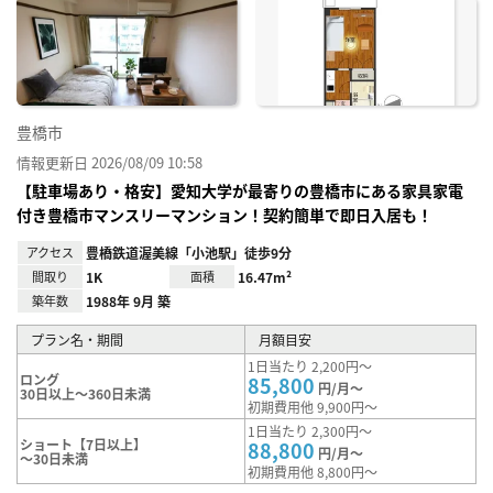
に入
り登
録
豊橋市
情報更新日 2026/08/09 10:58
【駐車場あり・格安】愛知大学が最寄りの豊橋市にある家具家電
付き豊橋市マンスリーマンション！契約簡単で即日入居も！
アクセス
豊橋鉄道渥美線「小池駅」徒歩9分
間取り
1K
面積
16.47m²
築年数
1988年 9月 築
プラン名・期間
月額目安
1日当たり 2,200円～
ロング
85,800
円/月～
30日以上～360日未満
初期費用他 9,900円～
1日当たり 2,300円～
ショート【7日以上】
88,800
円/月～
～30日未満
初期費用他 8,800円～