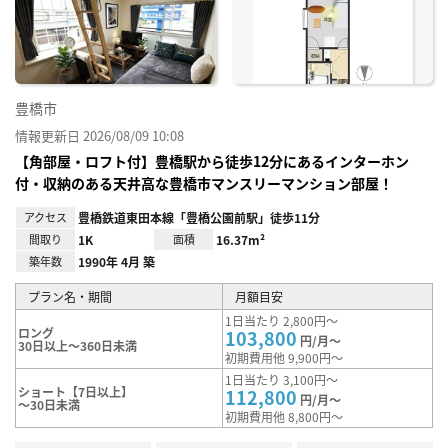
り登
録
豊橋市
情報更新日 2026/08/09 10:08
【角部屋・ロフト付】豊橋駅から徒歩12分にあるインターホン
付・収納のある天井高な豊橋市マンスリーマンション部屋！
アクセス
豊橋鉄道東田本線「豊橋公園前駅」徒歩11分
間取り
1K
面積
16.37m²
築年数
1990年 4月 築
プラン名・期間
月額目安
1日当たり 2,800円～
ロング
103,800
円/月～
30日以上～360日未満
初期費用他 9,900円～
1日当たり 3,100円～
ショート【7日以上】
112,800
円/月～
～30日未満
初期費用他 8,800円～