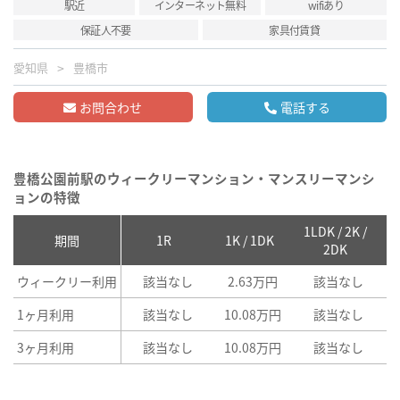
駅近
インターネット無料
wifiあり
保証人不要
家具付賃貸
愛知県
豊橋市
お問合わせ
電話する
豊橋公園前駅のウィークリーマンション・マンスリーマンシ
ョンの特徴
1LDK / 2K /
2
期間
1R
1K / 1DK
2DK
ウィークリー利用
該当なし
2.63万円
該当なし
1ヶ月利用
該当なし
10.08万円
該当なし
3ヶ月利用
該当なし
10.08万円
該当なし