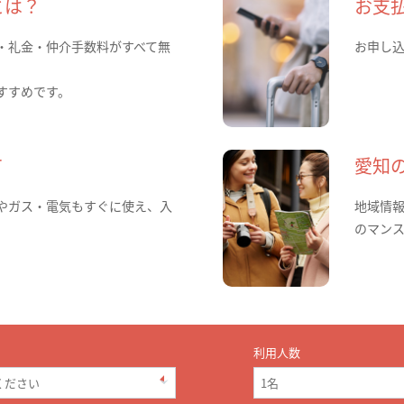
とは？
お支
・礼金・仲介手数料がすべて無
お申し
すすめです。
て
愛知
やガス・電気もすぐに使え、入
地域情
のマン
利用人数