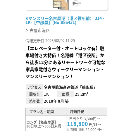
Kマンスリー名古屋港（港区役所前） 314・
1K-【中部屋】(No.986431)
名古屋市港区
情報更新日 2026/08/02 11:25
【エレベーター付・オートロック有】駐
車場付き大特価！名港線「港区役所」か
ら徒歩12分にあるリモートワーク可能な
家具家電付きウィークリーマンション・
マンスリーマンション！
名古屋臨海高速鉄道「稲永駅」
アクセス
1K
25.2m²
間取り
面積
2018年 8月 築
築年数
プラン名・期間
月額目安
1日当たり 3,300円～
ロング【名古屋港】
118,800
円/月～
30日以上～365日未満
初期費用他 22,000円～