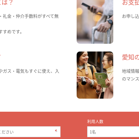
とは？
お支
・礼金・仲介手数料がすべて無
お申し
すすめです。
て
愛知
やガス・電気もすぐに使え、入
地域情
のマン
利用人数