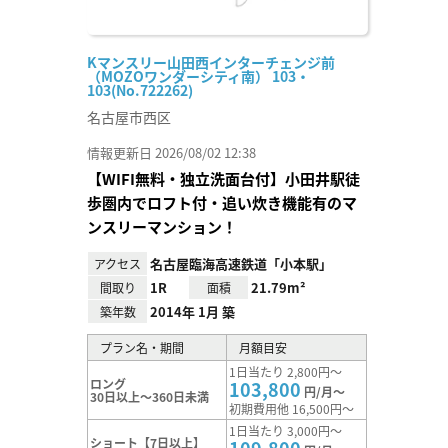
Kマンスリー山田西インターチェンジ前
（MOZOワンダーシティ南） 103・
103(No.722262)
名古屋市西区
情報更新日 2026/08/02 12:38
【WIFI無料・独立洗面台付】小田井駅徒
歩圏内でロフト付・追い炊き機能有のマ
ンスリーマンション！
名古屋臨海高速鉄道「小本駅」
アクセス
1R
21.79m²
間取り
面積
2014年 1月 築
築年数
プラン名・期間
月額目安
1日当たり 2,800円～
ロング
103,800
円/月～
30日以上～360日未満
初期費用他 16,500円～
1日当たり 3,000円～
ショート【7日以上】