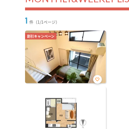
1
件（1/1ページ）
割引キャンペーン
お気
に入
り登
録