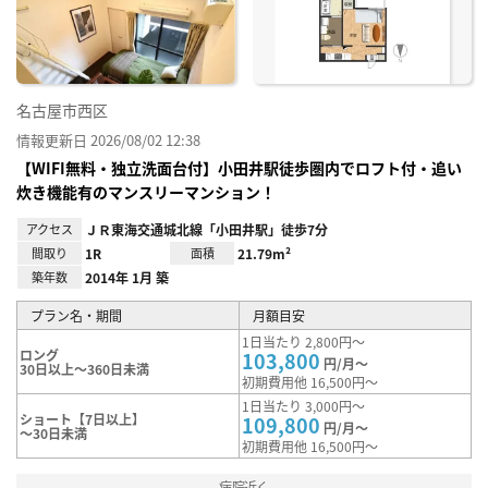
録
名古屋市西区
情報更新日 2026/08/02 12:38
【WIFI無料・独立洗面台付】小田井駅徒歩圏内でロフト付・追い
炊き機能有のマンスリーマンション！
アクセス
ＪＲ東海交通城北線「小田井駅」徒歩7分
間取り
1R
面積
21.79m²
築年数
2014年 1月 築
プラン名・期間
月額目安
1日当たり 2,800円～
ロング
103,800
円/月～
30日以上～360日未満
初期費用他 16,500円～
1日当たり 3,000円～
ショート【7日以上】
109,800
円/月～
～30日未満
初期費用他 16,500円～
病院近く