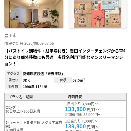
に入
り登
録
豊田市
情報更新日 2026/08/09 08:56
【バストイレ別物件・駐車場付き】豊田インターチェンジから車4
分にあり郊外移動にも最適 多数名利用可能なマンスリーマンシ
ョン！
アクセス
愛知環状鉄道「末野原駅」
間取り
3DK
面積
67.5m²
築年数
1990年 11月 築
プラン名・期間
月額目安
1日当たり 3,800円～
ロング
133,800
円/月～
30日以上～360日未満
初期費用他 33,000円～
1日当たり 4,000円～
ショート【トヨタ生協 メグリア本店
139,800
前】
円/月～
～30日未満