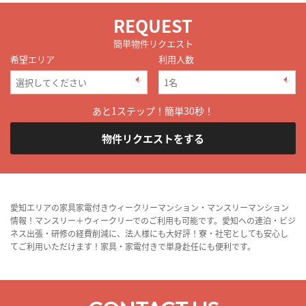
REQUEST
簡単物件リクエスト
希望エリア
利用人数
あと1ステップ！簡単30秒！
物件リクエストをする
愛知エリアの家具家電付きウィークリーマンション・マンスリーマンション
情報！マンスリー＋ウィークリーでのご利用も可能です。愛知への連泊・ビジ
ネス出張・研修の経費削減に、法人様にも大好評！寮・社宅としても安心し
てご利用いただけます！家具・家電付きで単身赴任にも便利です。