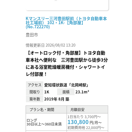
Kマンスリー三河豊田駅前（トヨタ自動車本
社工場前） 102・1K-【角部屋】
(No.722270)
豊田市
情報更新日 2026/08/02 13:20
【オートロック付・角部屋】トヨタ自動
車本社へ便利な 三河豊田駅から徒歩3分
にある浴室乾燥暖房機付・シャワートイ
レ付部屋！
愛知環状鉄道「北岡崎駅」
アクセス
1K
23.1m²
間取り
面積
2019年 8月 築
築年数
プラン名・期間
月額目安
1日当たり 3,700円～
ロング
130,800
円/月～
30日以上～360日未満
初期費用他 22,000円～