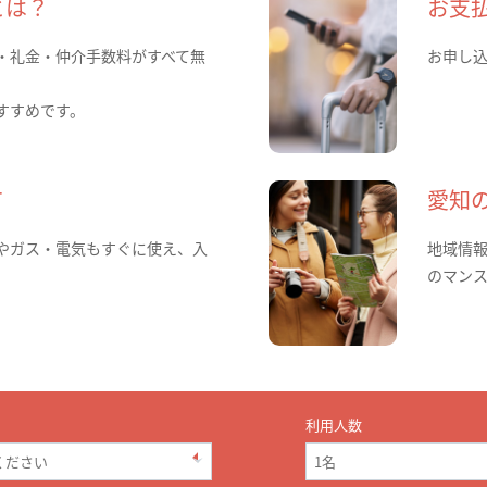
とは？
お支
・礼金・仲介手数料がすべて無
お申し
すすめです。
て
愛知
やガス・電気もすぐに使え、入
地域情
のマン
利用人数