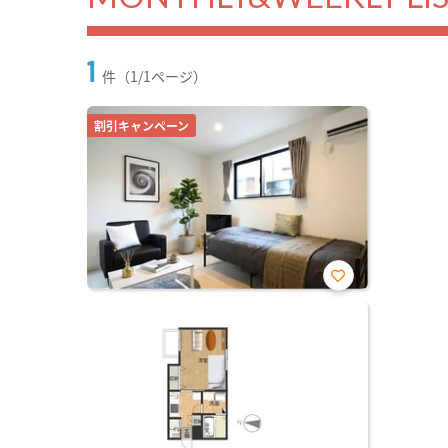
1
件（1/1ページ）
割引キャンペーン
お気
に入
り登
録