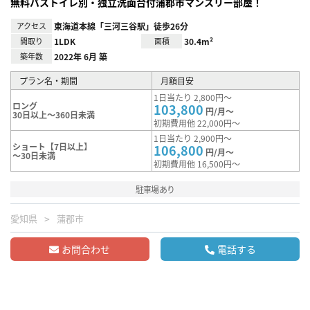
無料バストイレ別・独立洗面台付蒲郡市マンスリー部屋！
アクセス
東海道本線「三河三谷駅」徒歩26分
間取り
1LDK
面積
30.4m²
築年数
2022年 6月 築
プラン名・期間
月額目安
1日当たり 2,800円～
ロング
103,800
円/月～
30日以上～360日未満
初期費用他 22,000円～
1日当たり 2,900円～
ショート【7日以上】
106,800
円/月～
～30日未満
初期費用他 16,500円～
駐車場あり
愛知県
蒲郡市
お問合わせ
電話する