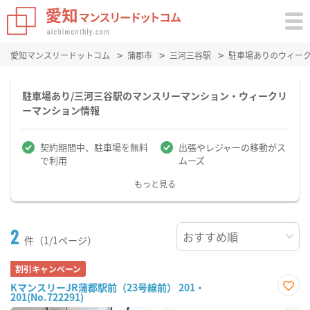
愛知マンスリードットコム
蒲郡市
三河三谷駅
駐車場ありのウィー
駐車場あり/三河三谷駅のマンスリーマンション・ウィークリ
ーマンション情報
契約期間中、駐車場を無料
出張やレジャーの移動がス
で利用
ムーズ
もっと見る
2
件（1/1ページ）
割引キャンペーン
KマンスリーJR蒲郡駅前（23号線前） 201・
201(No.722291)
お気