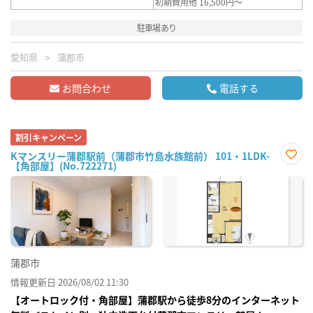
初期費用他 16,500円～
駐車場あり
愛知県
蒲郡市
お問合わせ
電話する
割引キャンペーン
Kマンスリー蒲郡駅前（蒲郡市竹島水族館前） 101・1LDK-
【角部屋】(No.722271)
お気
に入
り登
録
蒲郡市
情報更新日 2026/08/02 11:30
【オートロック付・角部屋】蒲郡駅から徒歩8分のインターネット