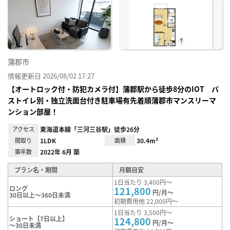
に入
り登
録
蒲郡市
情報更新日 2026/08/02 17:27
【オートロック付・防犯カメラ付】蒲郡駅から徒歩8分のIOT バ
ストイレ別・独立洗面台付き駐車場有先着順蒲郡市マンスリーマ
ンション部屋！
アクセス
東海道本線「三河三谷駅」徒歩26分
間取り
1LDK
面積
30.4m²
築年数
2022年 6月 築
プラン名・期間
月額目安
1日当たり 3,400円～
ロング
121,800
円/月～
30日以上～360日未満
初期費用他 22,000円～
1日当たり 3,500円～
ショート【7日以上】
124,800
円/月～
～30日未満