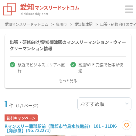
愛知マンスリードットコム
豊川市
愛知御津駅
出張・研修向けのウ
出張・研修向け/愛知御津駅のマンスリーマンション・ウィー
クリーマンション情報
駅近でビジネスエリアへ直
高速Wi-Fi完備で仕事が快
行
適
もっと見る
1
件（1/1ページ）
割引キャンペーン
Kマンスリー蒲郡駅前（蒲郡市竹島水族館前） 101・1LDK-
【角部屋】(No.722271)
お気