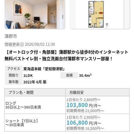
に入
り登
録
蒲郡市
情報更新日 2026/08/02 11:30
【オートロック付・角部屋】蒲郡駅から徒歩8分のインターネット
無料バストイレ別・独立洗面台付蒲郡市マンスリー部屋！
アクセス
東海道本線「愛知御津駅」
間取り
1LDK
面積
30.4m²
築年数
2022年 6月 築
プラン名・期間
月額目安
1日当たり 2,800円～
ロング
103,800
円/月～
30日以上～360日未満
初期費用他 22,000円～
1日当たり 2,900円～
ショート【7日以上】
106,800
円/月～
～30日未満
初期費用他 16,500円～