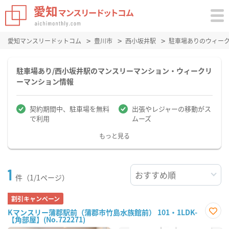
愛知マンスリードットコム
豊川市
西小坂井駅
駐車場ありのウィー
駐車場あり/西小坂井駅のマンスリーマンション・ウィークリ
ーマンション情報
契約期間中、駐車場を無料
出張やレジャーの移動がス
で利用
ムーズ
もっと見る
1
件（1/1ページ）
割引キャンペーン
Kマンスリー蒲郡駅前（蒲郡市竹島水族館前） 101・1LDK-
【角部屋】(No.722271)
お気