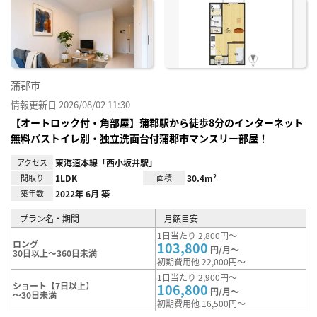
に入
り登
録
蒲郡市
情報更新日 2026/08/02 11:30
【オートロック付・角部屋】蒲郡駅から徒歩8分のインターネット
無料バストイレ別・独立洗面台付蒲郡市マンスリー部屋！
アクセス
東海道本線「西小坂井駅」
間取り
1LDK
面積
30.4m²
築年数
2022年 6月 築
プラン名・期間
月額目安
1日当たり 2,800円～
ロング
103,800
円/月～
30日以上～360日未満
初期費用他 22,000円～
1日当たり 2,900円～
ショート【7日以上】
106,800
円/月～
～30日未満
初期費用他 16,500円～