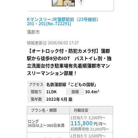
KマンスリーJR蒲郡駅前（23号線前）
201・201(No.722291)
蒲郡市
情報更新日 2026/08/02 17:27
【オートロック付・防犯カメラ付】蒲郡
駅から徒歩8分のIOT バストイレ別・独
立洗面台付き駐車場有先着順蒲郡市マン
スリーマンション部屋！
名鉄蒲郡線「こどもの国駅」
アクセス
1LDK
30.4m²
間取り
面積
2022年 6月 築
築年数
プラン名・期間
月額目安
1日当たり 3,200円～
ロング
115,800
円/月～
30日以上～360日未満
初期費用他 22,000円～
1日当たり 3,500円～