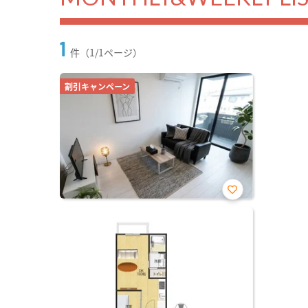
1
件（1/1ページ）
割引キャンペーン
お気
に入
り登
録