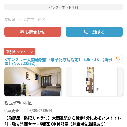
インターネット無料
愛知県
名古屋市西区
お問合わせ
電話する
割引キャンペーン
Kマンスリー太閤通駅前（増子記念病院前） 206・1K-【角部
屋】(No.722263)
お気
に入
り登
録
名古屋市中村区
情報更新日 2026/08/02 09:14
【角部屋・防犯カメラ付】太閤通駅から徒歩1分にあるバストイレ
別・独立洗面台付・宅配BOX付部屋（駐車場先着順あり）