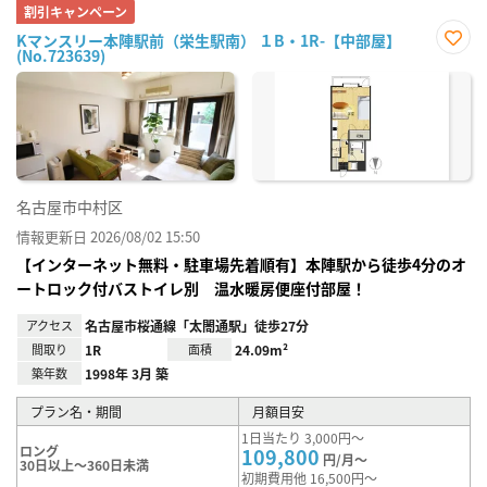
割引キャンペーン
Kマンスリー本陣駅前（栄生駅南） １B・1R-【中部屋】
(No.723639)
お気
に入
り登
録
名古屋市中村区
情報更新日 2026/08/02 15:50
【インターネット無料・駐車場先着順有】本陣駅から徒歩4分のオ
ートロック付バストイレ別 温水暖房便座付部屋！
アクセス
名古屋市桜通線「太閤通駅」徒歩27分
間取り
1R
面積
24.09m²
築年数
1998年 3月 築
プラン名・期間
月額目安
1日当たり 3,000円～
ロング
109,800
円/月～
30日以上～360日未満
初期費用他 16,500円～