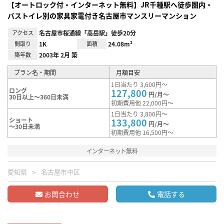
【オートロック付・インターネット無料】JR千種駅へ徒歩圏内・
バストイレ別の家具家電付き名古屋市マンスリーマンション
アクセス
名古屋市桜通線「高岳駅」徒歩20分
間取り
1K
面積
24.08m²
築年数
2003年 2月 築
プラン名・期間
月額目安
1日当たり 3,600円～
ロング
127,800
円/月～
30日以上～360日未満
初期費用他 22,000円～
1日当たり 3,800円～
ショート
133,800
円/月～
～30日未満
初期費用他 16,500円～
インターネット無料
愛知県
名古屋市中区
お問合わせ
電話する