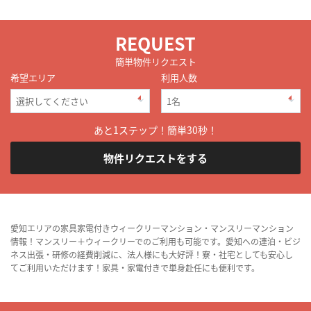
REQUEST
簡単物件リクエスト
希望エリア
利用人数
あと1ステップ！簡単30秒！
物件リクエストをする
愛知エリアの家具家電付きウィークリーマンション・マンスリーマンション
情報！マンスリー＋ウィークリーでのご利用も可能です。愛知への連泊・ビジ
ネス出張・研修の経費削減に、法人様にも大好評！寮・社宅としても安心し
てご利用いただけます！家具・家電付きで単身赴任にも便利です。