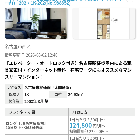
ー前） 202・1K-202(No.988352)
お気
に入
り登
録
名古屋市西区
情報更新日 2026/08/02 12:40
【エレベーター・オートロック付き】名古屋駅徒歩圏内にある家
具家電付・インターネット無料 在宅ワークにもオススメなマン
スリーマンション！
アクセス
名古屋市桜通線「太閤通駅」
間取り
1K
面積
24.92m²
築年数
2003年 3月 築
プラン名・期間
月額目安
1日当たり 3,500円～
ロング【JR名古屋駅前】
124,800
円/月～
30日以上～365日未満
初期費用他 22,000円～
1日当たり 3,800円～