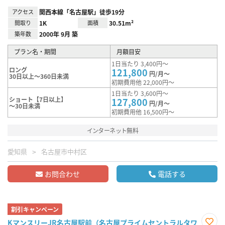
アクセス
関西本線「名古屋駅」徒歩19分
間取り
1K
面積
30.51m²
築年数
2000年 9月 築
プラン名・期間
月額目安
1日当たり 3,400円～
ロング
121,800
円/月～
30日以上～360日未満
初期費用他 22,000円～
1日当たり 3,600円～
ショート【7日以上】
127,800
円/月～
～30日未満
初期費用他 16,500円～
インターネット無料
愛知県
名古屋市中村区
お問合わせ
電話する
割引キャンペーン
KマンスリーJR名古屋駅前（名古屋プライムセントラルタワ