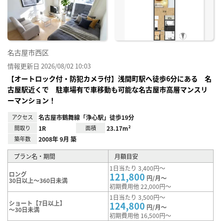
に入
り登
録
名古屋市西区
情報更新日 2026/08/02 10:03
【オートロック付・防犯カメラ付】浅間町駅へ徒歩6分にある 名
古屋駅近くで 駐車場有で車移動も可能な名古屋市高層マンスリ
ーマンション！
アクセス
名古屋市鶴舞線「浄心駅」徒歩19分
間取り
1R
面積
23.17m²
築年数
2008年 9月 築
プラン名・期間
月額目安
1日当たり 3,400円～
ロング
121,800
円/月～
30日以上～360日未満
初期費用他 22,000円～
1日当たり 3,500円～
ショート【7日以上】
124,800
円/月～
～30日未満
初期費用他 16,500円～