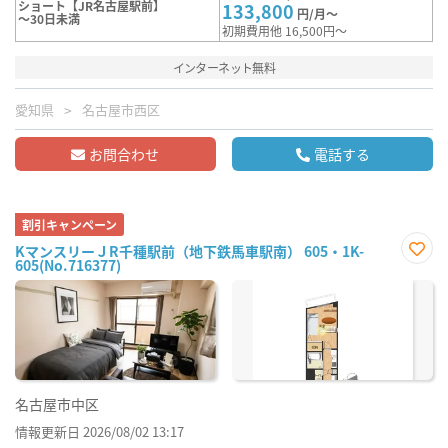
ショート【JR名古屋駅前】
133,800
円/月～
～30日未満
初期費用他 16,500円～
インターネット無料
愛知県
名古屋市西区
お問合わせ
電話する
割引キャンペーン
KマンスリーＪR千種駅前（地下鉄馬車駅南） 605・1K-
605(No.716377)
お気
に入
り登
録
名古屋市中区
情報更新日 2026/08/02 13:17