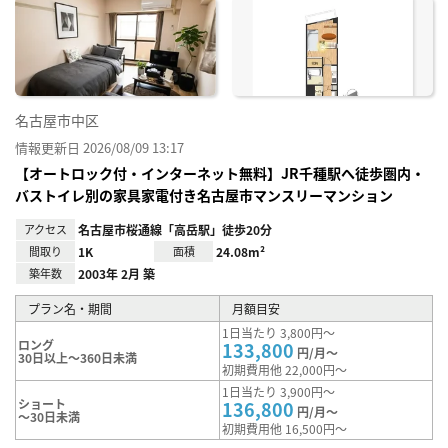
に入
り登
録
名古屋市中区
情報更新日 2026/08/09 13:17
【オートロック付・インターネット無料】JR千種駅へ徒歩圏内・
バストイレ別の家具家電付き名古屋市マンスリーマンション
アクセス
名古屋市桜通線「高岳駅」徒歩20分
間取り
1K
面積
24.08m²
築年数
2003年 2月 築
プラン名・期間
月額目安
1日当たり 3,800円～
ロング
133,800
円/月～
30日以上～360日未満
初期費用他 22,000円～
1日当たり 3,900円～
ショート
136,800
円/月～
～30日未満
初期費用他 16,500円～