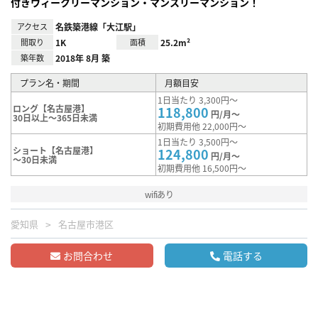
付きウィークリーマンション・マンスリーマンション！
アクセス
名鉄築港線「大江駅」
間取り
1K
面積
25.2m²
築年数
2018年 8月 築
プラン名・期間
月額目安
1日当たり 3,300円～
ロング【名古屋港】
118,800
円/月～
30日以上～365日未満
初期費用他 22,000円～
1日当たり 3,500円～
ショート【名古屋港】
124,800
円/月～
～30日未満
初期費用他 16,500円～
wifiあり
愛知県
名古屋市港区
お問合わせ
電話する