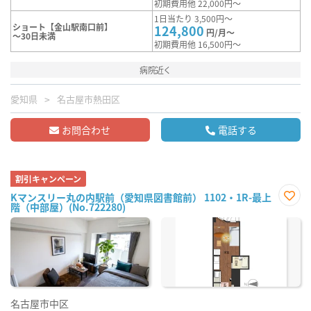
初期費用他 22,000円～
1日当たり 3,500円～
ショート【金山駅南口前】
124,800
円/月～
～30日未満
初期費用他 16,500円～
病院近く
愛知県
名古屋市熱田区
お問合わせ
電話する
割引キャンペーン
Kマンスリー丸の内駅前（愛知県図書館前） 1102・1R-最上
階（中部屋）(No.722280)
お気
に入
り登
録
名古屋市中区