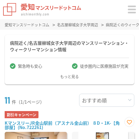
愛知マンスリードットコム
名古屋柳城女子大学周辺
病院近くのウィー
病院近く/名古屋柳城女子大学周辺のマンスリーマンション・
ウィークリーマンション情報
緊急時も安心
徒歩圏内に医療施設が充実
もっと見る
11
件（1/1ページ）
割引キャンペーン
KマンスリーJR金山駅前（アスナル金山前） ８D・1K-【角
部屋】(No.722261)
お気
に入
り登