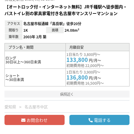
【オートロック付・インターネット無料】JR千種駅へ徒歩圏内・
バストイレ別の家具家電付き名古屋市マンスリーマンション
アクセス
名古屋市桜通線「高岳駅」徒歩20分
間取り
1K
面積
24.08m²
築年数
2003年 2月 築
プラン名・期間
月額目安
1日当たり 3,800円～
ロング
133,800
円/月～
30日以上～360日未満
初期費用他 22,000円～
1日当たり 3,900円～
ショート
136,800
円/月～
～30日未満
初期費用他 16,500円～
病院近く
愛知県
名古屋市中区
お問合わせ
電話する