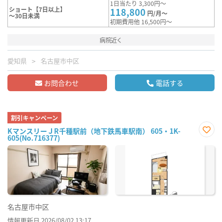
1日当たり 3,300円～
ショート【7日以上】
118,800
円/月～
～30日未満
初期費用他 16,500円～
病院近く
愛知県
名古屋市中区
お問合わせ
電話する
割引キャンペーン
KマンスリーＪR千種駅前（地下鉄馬車駅南） 605・1K-
605(No.716377)
お気
に入
り登
録
名古屋市中区
情報更新日 2026/08/02 13:17