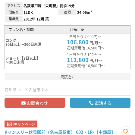
アクセス
名鉄瀬戸線「栄町駅」徒歩19分
間取り
1LDK
面積
24.06m²
築年数
2012年 12月 築
プラン名・期間
月額目安
1日当たり 2,900円～
ロング
106,800
円/月～
30日以上～360日未満
初期費用他 16,500円～
1日当たり 3,100円～
ショート【7日以上】
112,800
円/月～
～30日未満
初期費用他 16,500円～
病院近く
愛知県
名古屋市中区
お問合わせ
電話する
割引キャンペーン
Kマンスリー伏見駅前（名古屋駅東） 602・1R-【中部屋】