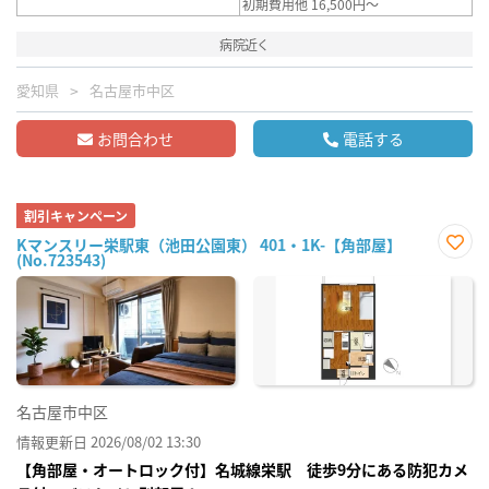
初期費用他 16,500円～
病院近く
愛知県
名古屋市中区
お問合わせ
電話する
割引キャンペーン
Kマンスリー栄駅東（池田公園東） 401・1K-【角部屋】
(No.723543)
お気
に入
り登
録
名古屋市中区
情報更新日 2026/08/02 13:30
【角部屋・オートロック付】名城線栄駅 徒歩9分にある防犯カメ