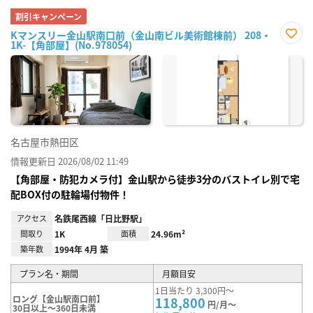
割引キャンペーン
Kマンスリー金山駅南口前（金山南ビル美術館棟前） 208・
1K-【角部屋】(No.978054)
お気
に入
り登
録
名古屋市熱田区
情報更新日 2026/08/02 11:49
【角部屋・防犯カメラ付】金山駅から徒歩3分のバストイレ別で宅
配BOX付の駐輪場付物件！
アクセス
名鉄尾西線「日比野駅」
間取り
1K
面積
24.96m²
築年数
1994年 4月 築
プラン名・期間
月額目安
1日当たり 3,300円～
ロング【金山駅南口前】
118,800
円/月～
30日以上～360日未満