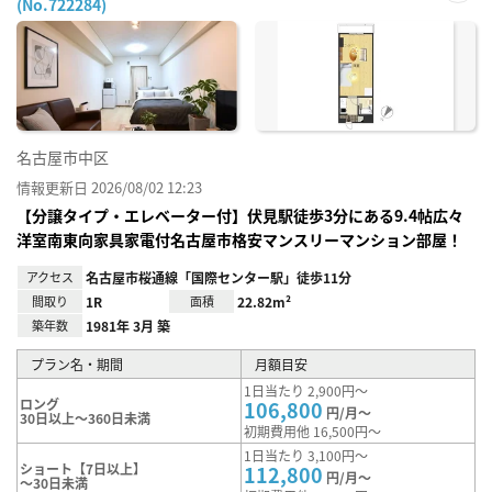
(No.722284)
お気
に入
り登
録
名古屋市中区
情報更新日 2026/08/02 12:23
【分譲タイプ・エレベーター付】伏見駅徒歩3分にある9.4帖広々
洋室南東向家具家電付名古屋市格安マンスリーマンション部屋！
アクセス
名古屋市桜通線「国際センター駅」徒歩11分
間取り
1R
面積
22.82m²
築年数
1981年 3月 築
プラン名・期間
月額目安
1日当たり 2,900円～
ロング
106,800
円/月～
30日以上～360日未満
初期費用他 16,500円～
1日当たり 3,100円～
ショート【7日以上】
112,800
円/月～
～30日未満