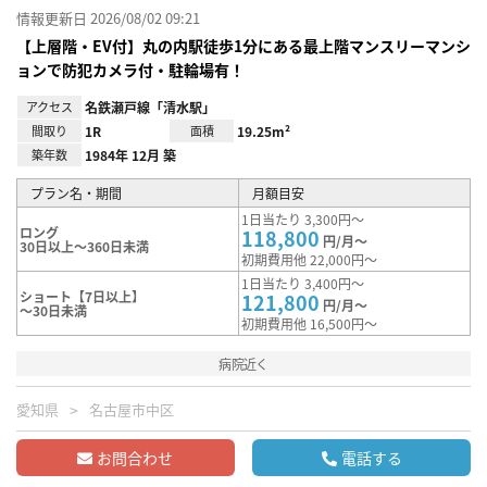
情報更新日 2026/08/02 09:21
【上層階・EV付】丸の内駅徒歩1分にある最上階マンスリーマンシ
ョンで防犯カメラ付・駐輪場有！
アクセス
名鉄瀬戸線「清水駅」
間取り
1R
面積
19.25m²
築年数
1984年 12月 築
プラン名・期間
月額目安
1日当たり 3,300円～
ロング
118,800
円/月～
30日以上～360日未満
初期費用他 22,000円～
1日当たり 3,400円～
ショート【7日以上】
121,800
円/月～
～30日未満
初期費用他 16,500円～
病院近く
愛知県
名古屋市中区
お問合わせ
電話する