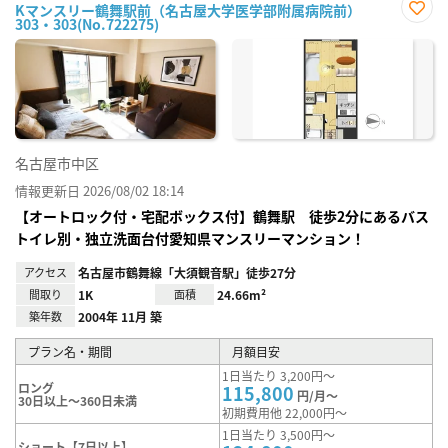
Kマンスリー鶴舞駅前（名古屋大学医学部附属病院前）
303・303(No.722275)
お気
に入
り登
録
名古屋市中区
情報更新日 2026/08/02 18:14
【オートロック付・宅配ボックス付】鶴舞駅 徒歩2分にあるバス
トイレ別・独立洗面台付愛知県マンスリーマンション！
アクセス
名古屋市鶴舞線「大須観音駅」徒歩27分
間取り
1K
面積
24.66m²
築年数
2004年 11月 築
プラン名・期間
月額目安
1日当たり 3,200円～
ロング
115,800
円/月～
30日以上～360日未満
初期費用他 22,000円～
1日当たり 3,500円～
ショート【7日以上】