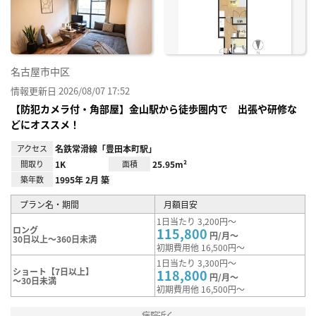
録
名古屋市中区
情報更新日 2026/08/07 17:52
【防犯カメラ付・角部屋】金山駅から徒歩圏内で 出張や研修な
どにオススメ！
アクセス
名鉄常滑線「豊田本町駅」
間取り
1K
面積
25.95m²
築年数
1995年 2月 築
プラン名・期間
月額目安
1日当たり 3,200円～
ロング
115,800
円/月～
30日以上～360日未満
初期費用他 16,500円～
1日当たり 3,300円～
ショート【7日以上】
118,800
円/月～
～30日未満
初期費用他 16,500円～
病院近く