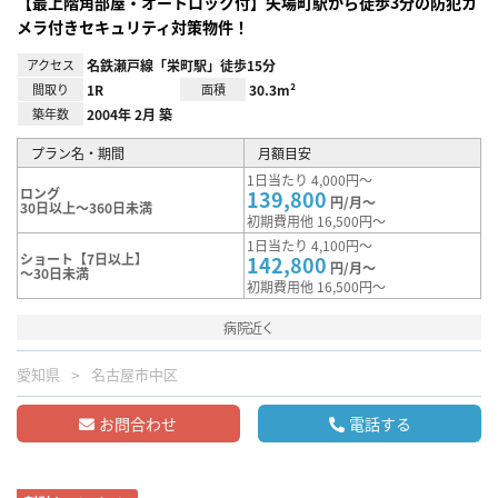
【最上階角部屋・オートロック付】矢場町駅から徒歩3分の防犯カ
メラ付きセキュリティ対策物件！
アクセス
名鉄瀬戸線「栄町駅」徒歩15分
間取り
1R
面積
30.3m²
築年数
2004年 2月 築
プラン名・期間
月額目安
1日当たり 4,000円～
ロング
139,800
円/月～
30日以上～360日未満
初期費用他 16,500円～
1日当たり 4,100円～
ショート【7日以上】
142,800
円/月～
～30日未満
初期費用他 16,500円～
病院近く
愛知県
名古屋市中区
お問合わせ
電話する