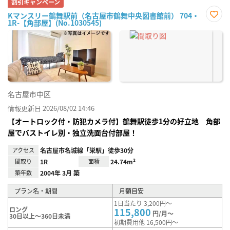
割引キャンペーン
Kマンスリー鶴舞駅前（名古屋市鶴舞中央図書館前） 704・
1R-【角部屋】(No.1030545)
お気
に入
り登
録
名古屋市中区
情報更新日 2026/08/02 14:46
【オートロック付・防犯カメラ付】鶴舞駅徒歩1分の好立地 角部
屋でバストイレ別・独立洗面台付部屋！
アクセス
名古屋市名城線「栄駅」徒歩30分
間取り
1R
面積
24.74m²
築年数
2004年 3月 築
プラン名・期間
月額目安
1日当たり 3,200円～
ロング
115,800
円/月～
30日以上～360日未満
初期費用他 16,500円～