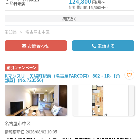
124,800
円/月～
～30日未満
初期費用他 16,500円～
病院近く
愛知県
名古屋市中区
お問合わせ
電話する
割引キャンペーン
Kマンスリー矢場町駅前（名古屋PARCO東） 802・1R-【角
部屋】(No.723556)
お気
に入
り登
録
名古屋市中区
情報更新日 2026/08/02 10:05