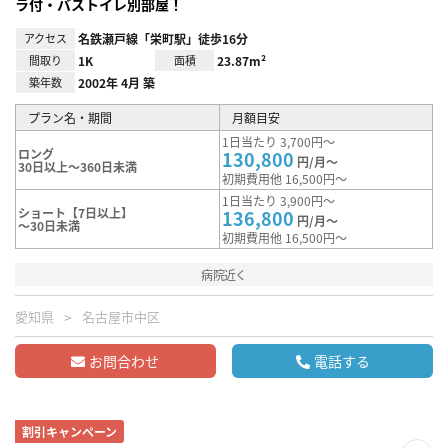
ラ付・バストイレ別部屋！
アクセス
名鉄瀬戸線「栄町駅」徒歩16分
間取り
1K
面積
23.87m²
築年数
2002年 4月 築
プラン名・期間
月額目安
1日当たり 3,700円～
ロング
130,800
円/月～
30日以上～360日未満
初期費用他 16,500円～
1日当たり 3,900円～
ショート【7日以上】
136,800
円/月～
～30日未満
初期費用他 16,500円～
病院近く
愛知県
名古屋市中区
お問合わせ
電話する
割引キャンペーン