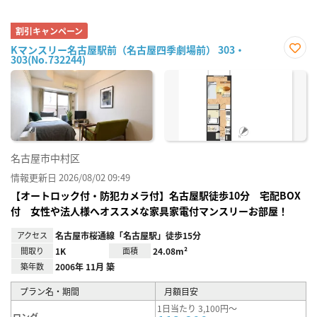
割引キャンペーン
Kマンスリー名古屋駅前（名古屋四季劇場前） 303・
303(No.732244)
お気
に入
り登
録
名古屋市中村区
情報更新日 2026/08/02 09:49
【オートロック付・防犯カメラ付】名古屋駅徒歩10分 宅配BOX
付 女性や法人様へオススメな家具家電付マンスリーお部屋！
アクセス
名古屋市桜通線「名古屋駅」徒歩15分
間取り
1K
面積
24.08m²
築年数
2006年 11月 築
プラン名・期間
月額目安
1日当たり 3,100円～
ロング