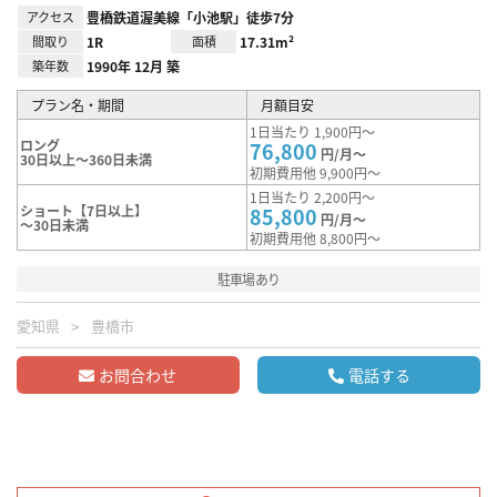
アクセス
豊橋鉄道渥美線「小池駅」徒歩7分
間取り
1R
面積
17.31m²
築年数
1990年 12月 築
プラン名・期間
月額目安
1日当たり 1,900円～
ロング
76,800
円/月～
30日以上～360日未満
初期費用他 9,900円～
1日当たり 2,200円～
ショート【7日以上】
85,800
円/月～
～30日未満
初期費用他 8,800円～
駐車場あり
愛知県
豊橋市
お問合わせ
電話する