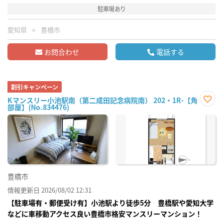
駐車場あり
愛知県
豊橋市
お問合わせ
電話する
割引キャンペーン
Kマンスリー小池駅南（第二成田記念病院南） 202・1R-【角
部屋】(No.834476)
お気
に入
り登
録
豊橋市
情報更新日 2026/08/02 12:31
【駐車場有・郵便受け有】小池駅より徒歩5分 豊橋駅や愛知大学
などに車移動アクセス良い豊橋市格安マンスリーマンション！