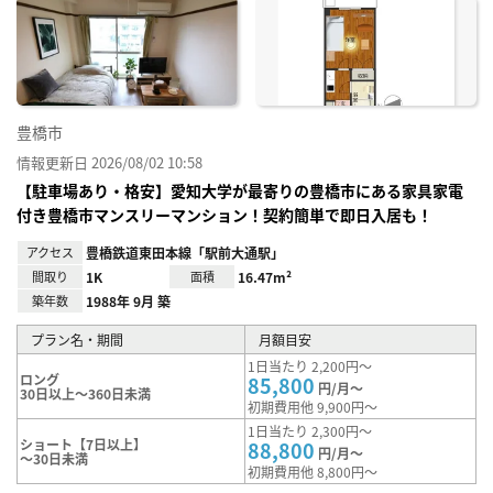
に入
り登
録
豊橋市
情報更新日 2026/08/02 10:58
【駐車場あり・格安】愛知大学が最寄りの豊橋市にある家具家電
付き豊橋市マンスリーマンション！契約簡単で即日入居も！
アクセス
豊橋鉄道東田本線「駅前大通駅」
間取り
1K
面積
16.47m²
築年数
1988年 9月 築
プラン名・期間
月額目安
1日当たり 2,200円～
ロング
85,800
円/月～
30日以上～360日未満
初期費用他 9,900円～
1日当たり 2,300円～
ショート【7日以上】
88,800
円/月～
～30日未満
初期費用他 8,800円～