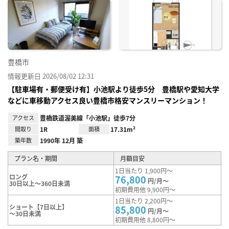
に入
り登
録
豊橋市
情報更新日 2026/08/02 12:31
【駐車場有・郵便受け有】小池駅より徒歩5分 豊橋駅や愛知大学
などに車移動アクセス良い豊橋市格安マンスリーマンション！
アクセス
豊橋鉄道渥美線「小池駅」徒歩7分
間取り
1R
面積
17.31m²
築年数
1990年 12月 築
プラン名・期間
月額目安
1日当たり 1,900円～
ロング
76,800
円/月～
30日以上～360日未満
初期費用他 9,900円～
1日当たり 2,200円～
ショート【7日以上】
85,800
円/月～
～30日未満
初期費用他 8,800円～