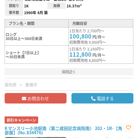
間取り
1K
面積
16.37m²
築年数
1990年 4月 築
プラン名・期間
月額目安
1日当たり 2,700円～
ロング
100,800
円/月～
30日以上～360日未満
初期費用他 9,900円～
1日当たり 3,100円～
ショート【7日以上】
112,800
円/月～
～30日未満
初期費用他 8,800円～
病院近く
愛知県
豊橋市
お問合わせ
電話する
割引キャンペーン
Kマンスリー小池駅南（第二成田記念病院南） 202・1R-【角
部屋】(No.834476)
お気