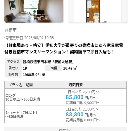
録
豊橋市
情報更新日 2026/08/02 10:58
【駐車場あり・格安】愛知大学が最寄りの豊橋市にある家具家電
付き豊橋市マンスリーマンション！契約簡単で即日入居も！
アクセス
豊橋鉄道東田本線「駅前大通駅」
間取り
1K
面積
16.47m²
築年数
1988年 9月 築
プラン名・期間
月額目安
1日当たり 2,200円～
ロング
85,800
円/月～
30日以上～360日未満
初期費用他 9,900円～
1日当たり 2,300円～
ショート【7日以上】
88,800
円/月～
～30日未満
初期費用他 8,800円～
病院近く