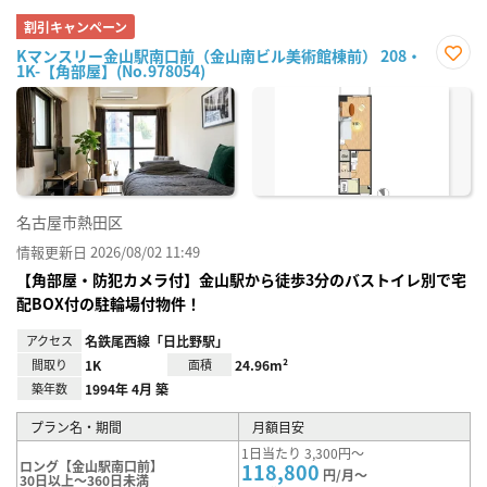
割引キャンペーン
Kマンスリー金山駅南口前（金山南ビル美術館棟前） 208・
1K-【角部屋】(No.978054)
お気
に入
り登
録
名古屋市熱田区
情報更新日 2026/08/02 11:49
【角部屋・防犯カメラ付】金山駅から徒歩3分のバストイレ別で宅
配BOX付の駐輪場付物件！
アクセス
名鉄尾西線「日比野駅」
間取り
1K
面積
24.96m²
築年数
1994年 4月 築
プラン名・期間
月額目安
1日当たり 3,300円～
ロング【金山駅南口前】
118,800
円/月～
30日以上～360日未満