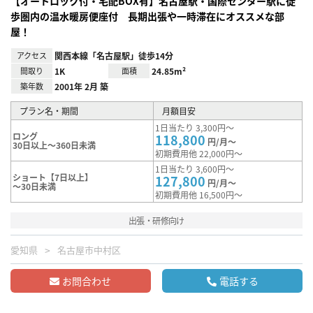
【オートロック付・宅配BOX有】名古屋駅・国際センター駅に徒
歩圏内の温水暖房便座付 長期出張や一時滞在にオススメな部
屋！
アクセス
関西本線「名古屋駅」徒歩14分
間取り
1K
面積
24.85m²
築年数
2001年 2月 築
プラン名・期間
月額目安
1日当たり 3,300円～
ロング
118,800
円/月～
30日以上～360日未満
初期費用他 22,000円～
1日当たり 3,600円～
ショート【7日以上】
127,800
円/月～
～30日未満
初期費用他 16,500円～
出張・研修向け
愛知県
名古屋市中村区
お問合わせ
電話する