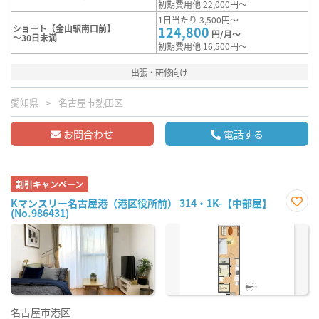
初期費用他 22,000円～
1日当たり 3,500円～
ショート【金山駅南口前】
124,800
円/月～
～30日未満
初期費用他 16,500円～
出張・研修向け
愛知県
名古屋市熱田区
お問合わせ
電話する
割引キャンペーン
Kマンスリー名古屋港（港区役所前） 314・1K-【中部屋】
(No.986431)
お気
に入
り登
録
名古屋市港区