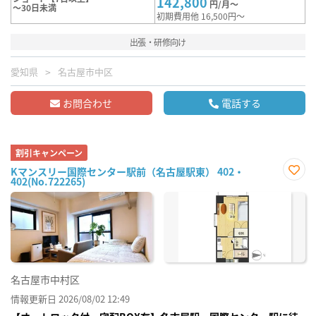
142,800
円/月～
～30日未満
初期費用他 16,500円～
出張・研修向け
愛知県
名古屋市中区
お問合わせ
電話する
割引キャンペーン
Kマンスリー国際センター駅前（名古屋駅東） 402・
402(No.722265)
お気
に入
り登
録
名古屋市中村区
情報更新日 2026/08/02 12:49