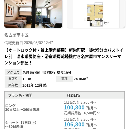
に入
り登
録
名古屋市中区
情報更新日 2026/08/02 12:47
【オートロック付・最上階角部屋】新栄町駅 徒歩5分のバストイ
レ別 温水暖房便座・浴室暖房乾燥機付き名古屋市マンスリーマ
ンション部屋！
アクセス
名鉄瀬戸線「栄町駅」徒歩19分
間取り
1LDK
面積
24.06m²
築年数
2012年 12月 築
プラン名・期間
月額目安
1日当たり 2,700円～
ロング
100,800
円/月～
30日以上～360日未満
初期費用他 16,500円～
1日当たり 2,900円～
ショート【7日以上】
106,800
円/月～
～30日未満