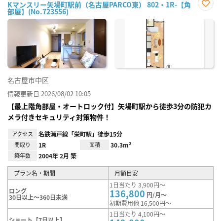
Kマンスリー矢場町駅前（名古屋PARCO東） 802・1R-【角
部屋】(No.723556)
お気
に入
り登
録
名古屋市中区
情報更新日 2026/08/02 10:05
【最上階角部屋・オートロック付】矢場町駅から徒歩3分の防犯カ
メラ付きセキュリティ対策物件！
アクセス
名鉄瀬戸線「栄町駅」徒歩15分
間取り
1R
面積
30.3m²
築年数
2004年 2月 築
プラン名・期間
月額目安
1日当たり 3,900円～
ロング
136,800
円/月～
30日以上～360日未満
初期費用他 16,500円～
1日当たり 4,100円～
ショート【7日以上】