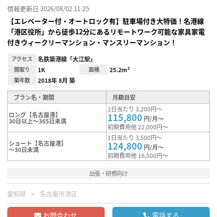
情報更新日 2026/08/02 11:25
【エレベーター付・オートロック有】駐車場付き大特価！名港線
「港区役所」から徒歩12分にあるリモートワーク可能な家具家電
付きウィークリーマンション・マンスリーマンション！
アクセス
名鉄築港線「大江駅」
間取り
1K
面積
25.2m²
築年数
2018年 8月 築
プラン名・期間
月額目安
1日当たり 3,200円～
ロング【名古屋港】
115,800
円/月～
30日以上～365日未満
初期費用他 22,000円～
1日当たり 3,500円～
ショート【名古屋港】
124,800
円/月～
～30日未満
初期費用他 16,500円～
出張・研修向け
愛知県
名古屋市港区
お問合わせ
電話する