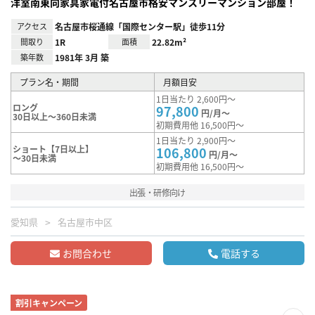
洋室南東向家具家電付名古屋市格安マンスリーマンション部屋！
アクセス
名古屋市桜通線「国際センター駅」徒歩11分
間取り
1R
面積
22.82m²
築年数
1981年 3月 築
プラン名・期間
月額目安
1日当たり 2,600円～
ロング
97,800
円/月～
30日以上～360日未満
初期費用他 16,500円～
1日当たり 2,900円～
ショート【7日以上】
106,800
円/月～
～30日未満
初期費用他 16,500円～
出張・研修向け
愛知県
名古屋市中区
お問合わせ
電話する
割引キャンペーン