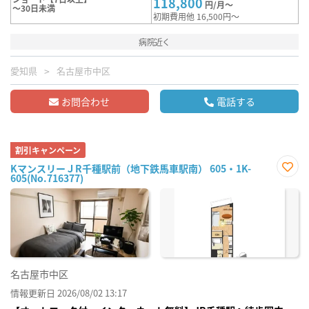
118,800
円/月～
～30日未満
初期費用他 16,500円～
病院近く
愛知県
名古屋市中区
お問合わせ
電話する
割引キャンペーン
KマンスリーＪR千種駅前（地下鉄馬車駅南） 605・1K-
605(No.716377)
お気
に入
り登
録
名古屋市中区
情報更新日 2026/08/02 13:17