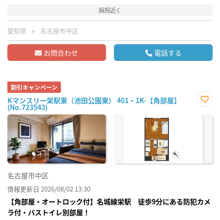
病院近く
愛知県
名古屋市中区
お問合わせ
電話する
割引キャンペーン
Kマンスリー栄駅東（池田公園東） 401・1K-【角部屋】
(No.723543)
お気
に入
り登
録
名古屋市中区
情報更新日 2026/08/02 13:30
【角部屋・オートロック付】名城線栄駅 徒歩9分にある防犯カメ
ラ付・バストイレ別部屋！