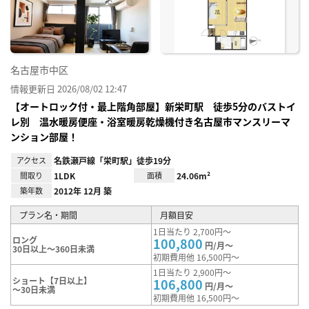
録
名古屋市中区
情報更新日 2026/08/02 12:47
【オートロック付・最上階角部屋】新栄町駅 徒歩5分のバストイ
レ別 温水暖房便座・浴室暖房乾燥機付き名古屋市マンスリーマ
ンション部屋！
アクセス
名鉄瀬戸線「栄町駅」徒歩19分
間取り
1LDK
面積
24.06m²
築年数
2012年 12月 築
プラン名・期間
月額目安
1日当たり 2,700円～
ロング
100,800
円/月～
30日以上～360日未満
初期費用他 16,500円～
1日当たり 2,900円～
ショート【7日以上】
106,800
円/月～
～30日未満
初期費用他 16,500円～