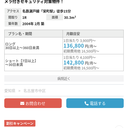
メラ付きセキュリティ対策物件！
アクセス
名鉄瀬戸線「栄町駅」徒歩15分
間取り
1R
面積
30.3m²
築年数
2004年 2月 築
プラン名・期間
月額目安
1日当たり 3,900円～
ロング
136,800
円/月～
30日以上～360日未満
初期費用他 16,500円～
1日当たり 4,100円～
ショート【7日以上】
142,800
円/月～
～30日未満
初期費用他 16,500円～
病院近く
愛知県
名古屋市中区
お問合わせ
電話する
割引キャンペーン