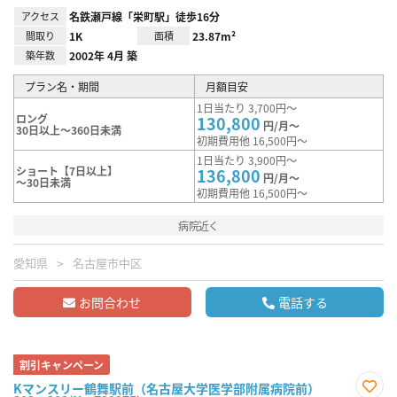
アクセス
名鉄瀬戸線「栄町駅」徒歩16分
間取り
1K
面積
23.87m²
築年数
2002年 4月 築
プラン名・期間
月額目安
1日当たり 3,700円～
ロング
130,800
円/月～
30日以上～360日未満
初期費用他 16,500円～
1日当たり 3,900円～
ショート【7日以上】
136,800
円/月～
～30日未満
初期費用他 16,500円～
病院近く
愛知県
名古屋市中区
お問合わせ
電話する
割引キャンペーン
Kマンスリー鶴舞駅前（名古屋大学医学部附属病院前）