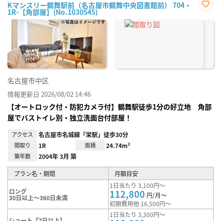
Kマンスリー鶴舞駅前（名古屋市鶴舞中央図書館前） 704・
1R-【角部屋】(No.1030545)
お気
に入
り登
録
名古屋市中区
情報更新日 2026/08/02 14:46
【オートロック付・防犯カメラ付】鶴舞駅徒歩1分の好立地 角部
屋でバストイレ別・独立洗面台付部屋！
アクセス
名古屋市名城線「栄駅」徒歩30分
間取り
1R
面積
24.74m²
築年数
2004年 3月 築
プラン名・期間
月額目安
1日当たり 3,100円～
ロング
112,800
円/月～
30日以上～360日未満
初期費用他 16,500円～
1日当たり 3,300円～
ショート【7日以上】