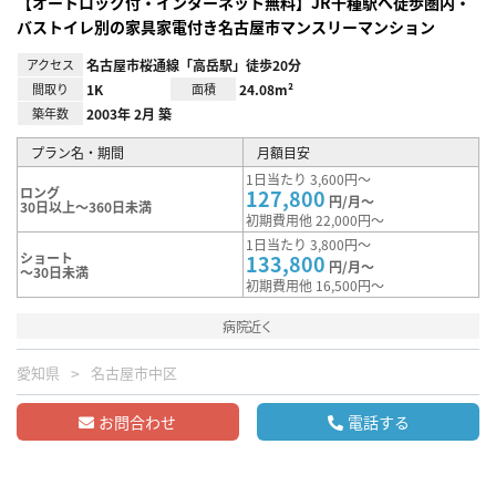
【オートロック付・インターネット無料】JR千種駅へ徒歩圏内・
バストイレ別の家具家電付き名古屋市マンスリーマンション
アクセス
名古屋市桜通線「高岳駅」徒歩20分
間取り
1K
面積
24.08m²
築年数
2003年 2月 築
プラン名・期間
月額目安
1日当たり 3,600円～
ロング
127,800
円/月～
30日以上～360日未満
初期費用他 22,000円～
1日当たり 3,800円～
ショート
133,800
円/月～
～30日未満
初期費用他 16,500円～
病院近く
愛知県
名古屋市中区
お問合わせ
電話する