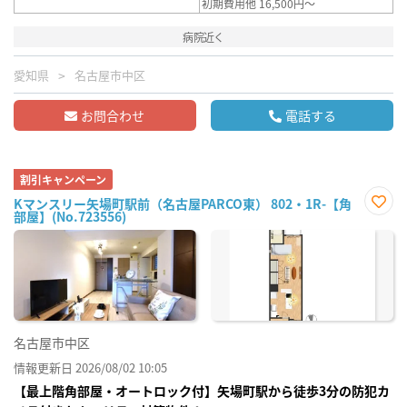
初期費用他 16,500円～
病院近く
愛知県
名古屋市中区
お問合わせ
電話する
割引キャンペーン
Kマンスリー矢場町駅前（名古屋PARCO東） 802・1R-【角
部屋】(No.723556)
お気
に入
り登
録
名古屋市中区
情報更新日 2026/08/02 10:05
【最上階角部屋・オートロック付】矢場町駅から徒歩3分の防犯カ