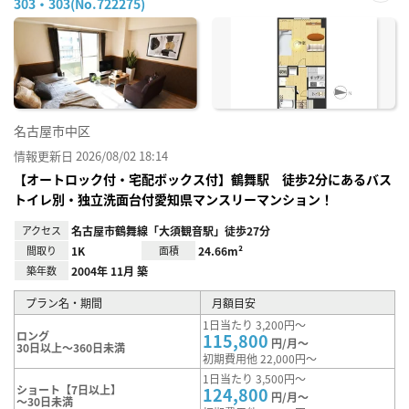
303・303(No.722275)
お気
に入
り登
録
名古屋市中区
情報更新日 2026/08/02 18:14
【オートロック付・宅配ボックス付】鶴舞駅 徒歩2分にあるバス
トイレ別・独立洗面台付愛知県マンスリーマンション！
アクセス
名古屋市鶴舞線「大須観音駅」徒歩27分
間取り
1K
面積
24.66m²
築年数
2004年 11月 築
プラン名・期間
月額目安
1日当たり 3,200円～
ロング
115,800
円/月～
30日以上～360日未満
初期費用他 22,000円～
1日当たり 3,500円～
ショート【7日以上】
124,800
円/月～
～30日未満