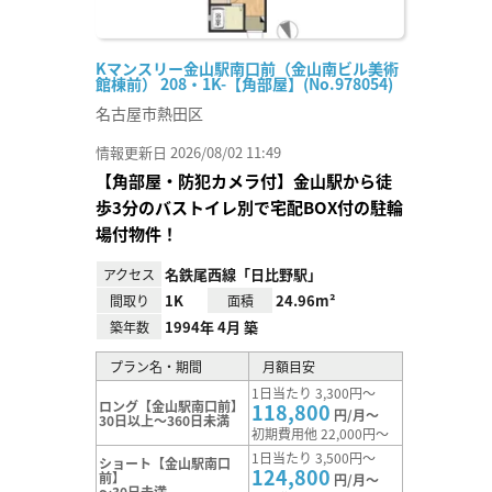
Kマンスリー金山駅南口前（金山南ビル美術
館棟前） 208・1K-【角部屋】(No.978054)
名古屋市熱田区
情報更新日 2026/08/02 11:49
【角部屋・防犯カメラ付】金山駅から徒
歩3分のバストイレ別で宅配BOX付の駐輪
場付物件！
名鉄尾西線「日比野駅」
アクセス
1K
24.96m²
間取り
面積
1994年 4月 築
築年数
プラン名・期間
月額目安
1日当たり 3,300円～
ロング【金山駅南口前】
118,800
円/月～
30日以上～360日未満
初期費用他 22,000円～
1日当たり 3,500円～
ショート【金山駅南口
124,800
前】
円/月～
～30日未満