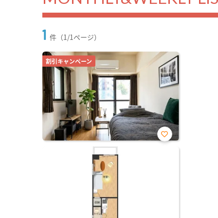
1
件（1/1ページ）
割引キャンペーン
お気
に入
り登
録