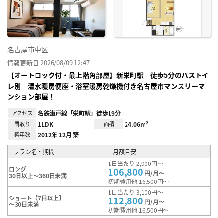
録
名古屋市中区
情報更新日 2026/08/09 12:47
【オートロック付・最上階角部屋】新栄町駅 徒歩5分のバストイ
レ別 温水暖房便座・浴室暖房乾燥機付き名古屋市マンスリーマ
ンション部屋！
アクセス
名鉄瀬戸線「栄町駅」徒歩19分
間取り
1LDK
面積
24.06m²
築年数
2012年 12月 築
プラン名・期間
月額目安
1日当たり 2,900円～
ロング
106,800
円/月～
30日以上～360日未満
初期費用他 16,500円～
1日当たり 3,100円～
ショート【7日以上】
112,800
円/月～
～30日未満
初期費用他 16,500円～