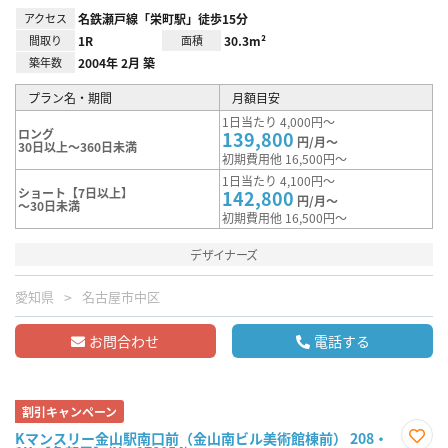
アクセス
名鉄瀬戸線「栄町駅」徒歩15分
間取り
1R
面積
30.3m²
築年数
2004年 2月 築
プラン名・期間
月額目安
1日当たり 4,000円～
ロング
139,800
円/月～
30日以上～360日未満
初期費用他 16,500円～
1日当たり 4,100円～
ショート【7日以上】
142,800
円/月～
～30日未満
初期費用他 16,500円～
デザイナーズ
愛知県
名古屋市中区
お問合わせ
電話する
割引キャンペーン
Kマンスリー金山駅南口前（金山南ビル美術館棟前） 208・