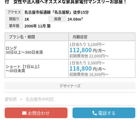
付 女性や法人様へオススメな家具家電付マンスリーお部屋！
アクセス
名古屋市桜通線「名古屋駅」徒歩15分
間取り
1K
面積
24.08m²
築年数
2006年 11月 築
プラン名・期間
月額目安
1日当たり 3,100円～
ロング
112,800
円/月～
30日以上～360日未満
初期費用他 22,000円～
1日当たり 3,300円～
ショート【7日以上】
118,800
円/月～
～30日未満
初期費用他 16,500円～
デザイナーズ
愛知県
名古屋市中村区
お問合わせ
電話する