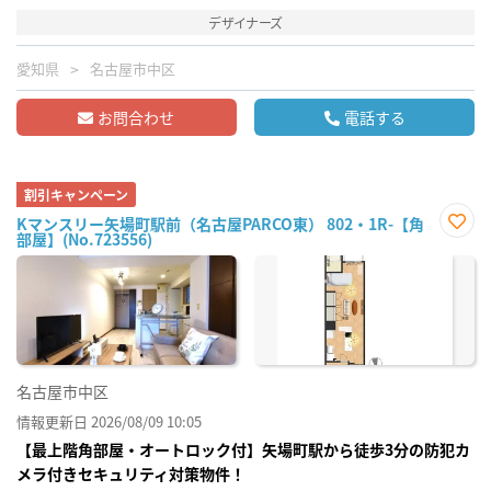
デザイナーズ
愛知県
名古屋市中区
お問合わせ
電話する
割引キャンペーン
Kマンスリー矢場町駅前（名古屋PARCO東） 802・1R-【角
部屋】(No.723556)
お気
に入
り登
録
名古屋市中区
情報更新日 2026/08/09 10:05
【最上階角部屋・オートロック付】矢場町駅から徒歩3分の防犯カ
メラ付きセキュリティ対策物件！