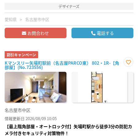
デザイナーズ
愛知県
名古屋市中区
お問合わせ
電話する
割引キャンペーン
Kマンスリー矢場町駅前（名古屋PARCO東） 802・1R-【角
部屋】(No.723556)
お気
に入
り登
録
名古屋市中区
情報更新日 2026/08/09 10:05
【最上階角部屋・オートロック付】矢場町駅から徒歩3分の防犯カ
メラ付きセキュリティ対策物件！