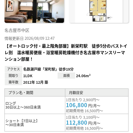
録
名古屋市中区
情報更新日 2026/08/09 12:47
【オートロック付・最上階角部屋】新栄町駅 徒歩5分のバストイ
レ別 温水暖房便座・浴室暖房乾燥機付き名古屋市マンスリーマ
ンション部屋！
アクセス
名鉄瀬戸線「栄町駅」徒歩19分
間取り
1LDK
面積
24.06m²
築年数
2012年 12月 築
プラン名・期間
月額目安
1日当たり 2,900円～
ロング
106,800
円/月～
30日以上～360日未満
初期費用他 16,500円～
1日当たり 3,100円～
ショート【7日以上】
112,800
円/月～
～30日未満
初期費用他 16,500円～