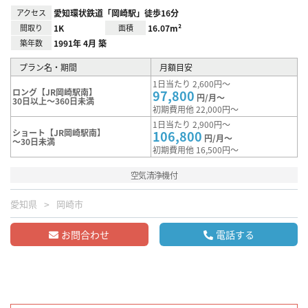
アクセス
愛知環状鉄道「岡崎駅」徒歩16分
間取り
1K
面積
16.07m²
築年数
1991年 4月 築
プラン名・期間
月額目安
1日当たり 2,600円～
ロング【JR岡崎駅南】
97,800
円/月～
30日以上～360日未満
初期費用他 22,000円～
1日当たり 2,900円～
ショート【JR岡崎駅南】
106,800
円/月～
～30日未満
初期費用他 16,500円～
空気清浄機付
愛知県
岡崎市
お問合わせ
電話する