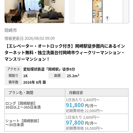
録
岡崎市
情報更新日 2026/08/02 09:09
【エレベーター・オートロック付き】岡崎駅徒歩圏内にあるイン
ターネット無料・独立洗面台付岡崎市ウィークリーマンション・
マンスリーマンション！
アクセス
愛知環状鉄道「岡崎駅」徒歩6分
間取り
1K
面積
25.2m²
築年数
2016年 8月 築
プラン名・期間
月額目安
1日当たり 2,400円～
ロング【岡崎駅前】
91,800
円/月～
30日以上～365日未満
初期費用他 22,000円～
1日当たり 2,600円～
ショート【岡崎駅前】
97,800
円/月～
～30日未満
初期費用他 16,500円～