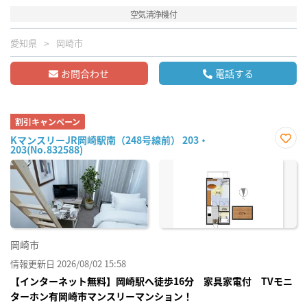
空気清浄機付
愛知県
岡崎市
お問合わせ
電話する
割引キャンペーン
KマンスリーJR岡崎駅南（248号線前） 203・
203(No.832588)
お気
に入
り登
録
岡崎市
情報更新日 2026/08/02 15:58
【インターネット無料】岡崎駅へ徒歩16分 家具家電付 TVモニ
ターホン有岡崎市マンスリーマンション！