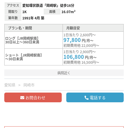
アクセス
愛知環状鉄道「岡崎駅」徒歩16分
間取り
1K
面積
16.07m²
築年数
1991年 4月 築
プラン名・期間
月額目安
1日当たり 2,600円～
ロング【JR岡崎駅南】
97,800
円/月～
30日以上～360日未満
初期費用他 22,000円～
1日当たり 2,900円～
ショート【JR岡崎駅南】
106,800
円/月～
～30日未満
初期費用他 16,500円～
病院近く
愛知県
岡崎市
お問合わせ
電話する