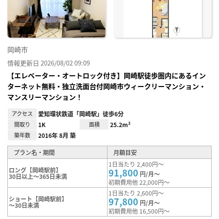
録
岡崎市
情報更新日 2026/08/02 09:09
【エレベーター・オートロック付き】岡崎駅徒歩圏内にあるイン
ターネット無料・独立洗面台付岡崎市ウィークリーマンション・
マンスリーマンション！
アクセス
愛知環状鉄道「岡崎駅」徒歩6分
間取り
1K
面積
25.2m²
築年数
2016年 8月 築
プラン名・期間
月額目安
1日当たり 2,400円～
ロング【岡崎駅前】
91,800
円/月～
30日以上～365日未満
初期費用他 22,000円～
1日当たり 2,600円～
ショート【岡崎駅前】
97,800
円/月～
～30日未満
初期費用他 16,500円～