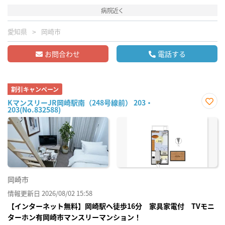
病院近く
愛知県
岡崎市
お問合わせ
電話する
割引キャンペーン
KマンスリーJR岡崎駅南（248号線前） 203・
203(No.832588)
お気
に入
り登
録
岡崎市
情報更新日 2026/08/02 15:58
【インターネット無料】岡崎駅へ徒歩16分 家具家電付 TVモニ
ターホン有岡崎市マンスリーマンション！