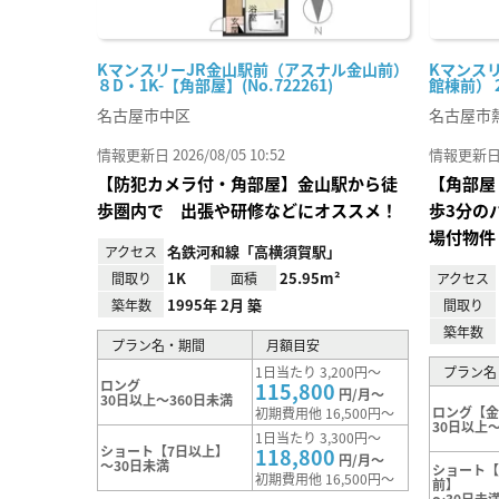
KマンスリーJR金山駅前（アスナル金山前）
Kマンス
８D・1K-【角部屋】(No.722261)
館棟前） 2
名古屋市中区
名古屋市
情報更新日 2026/08/05 10:52
情報更新日 20
【防犯カメラ付・角部屋】金山駅から徒
【角部屋
歩圏内で 出張や研修などにオススメ！
歩3分の
場付物件
名鉄河和線「高横須賀駅」
アクセス
1K
25.95m²
間取り
面積
アクセス
1995年 2月 築
築年数
間取り
築年数
プラン名・期間
月額目安
1日当たり 3,200円～
プラン名
ロング
115,800
円/月～
30日以上～360日未満
ロング【
初期費用他 16,500円～
30日以上～
1日当たり 3,300円～
ショート【7日以上】
118,800
円/月～
～30日未満
ショート
初期費用他 16,500円～
前】
～30日未