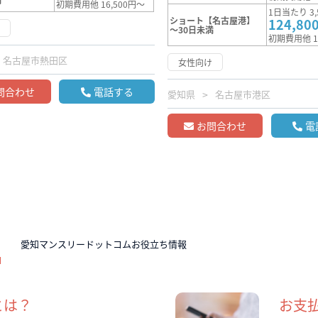
初期費用他 16,500円～
1日当たり 3,
ショート【名古屋港】
124,80
け
～30日未満
初期費用他 1
名古屋市熱田区
女性向け
問合わせ
電話する
愛知県
名古屋市港区
お問合わせ
電
N
愛知マンスリードットコムお役立ち情報
とは？
お支