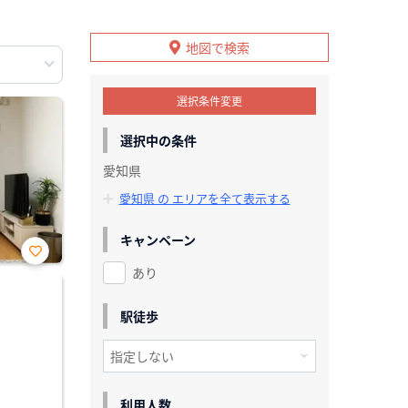
地図で検索
選択条件変更
選択中の条件
愛知県
愛知県 の エリアを全て表示する
キャンペーン
あり
お気
に入
り登
録
駅徒歩
利用人数