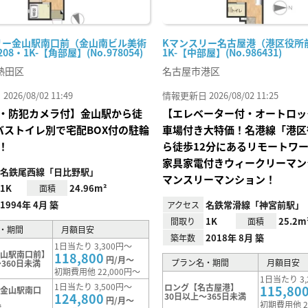
リー金山駅南口前（金山南ビル美術
Kマンスリー名古屋港（港区役所前
08・1K-【角部屋】(No.978054)
1K-【中部屋】(No.986431)
熱田区
名古屋市港区
26/08/02 11:49
情報更新日 2026/08/02 11:25
・防犯カメラ付】金山駅から徒
【エレベーター付・オートロッ
バストイレ別で宅配BOX付の駐輪
車場付き大特価！名港線「港区
！
ら徒歩12分にあるリモートワ
家具家電付きウィークリーマン
名鉄尾西線「日比野駅」
マンスリーマンション！
1K
24.96m²
面積
1994年 4月 築
名鉄常滑線「神宮前駅」
アクセス
1K
25.2m
間取り
面積
・期間
月額目安
2018年 8月 築
築年数
1日当たり 3,300円～
金山駅南口前】
118,800
円/月～
プラン名・期間
月額目安
360日未満
初期費用他 22,000円～
1日当たり 3,
1日当たり 3,500円～
ロング【名古屋港】
115,80
【金山駅南口
124,800
30日以上～365日未満
円/月～
初期費用他 2
満