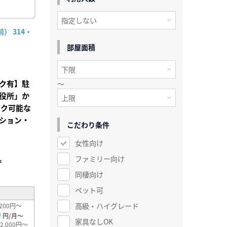
） 314・
部屋面積
ク有】駐
～
役所」か
ーク可能な
ション・
こだわり条件
女性向け
ファミリー向け
²
同棲向け
ペット可
高級・ハイグレード
200円～
0
円/月～
家具なしOK
2,000円～