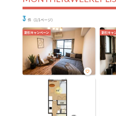
3
件（1/1ページ）
割引キャンペーン
割引キャ
お気
に入
り登
録