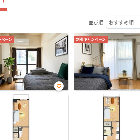
並び順
ンペーン
割引キャンペーン
お気
に入
り登
録