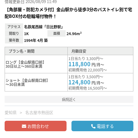
情報更新日 2026/08/09 11:49
【角部屋・防犯カメラ付】金山駅から徒歩3分のバストイレ別で宅
配BOX付の駐輪場付物件！
アクセス
名鉄尾西線「日比野駅」
間取り
1K
面積
24.96m²
築年数
1994年 4月 築
プラン名・期間
月額目安
1日当たり 3,300円～
ロング【金山駅南口前】
118,800
円/月～
30日以上～360日未満
初期費用他 22,000円～
1日当たり 3,500円～
ショート【金山駅南口前】
124,800
円/月～
～30日未満
初期費用他 16,500円～
病院近く
愛知県
名古屋市熱田区
お問合わせ
電話する