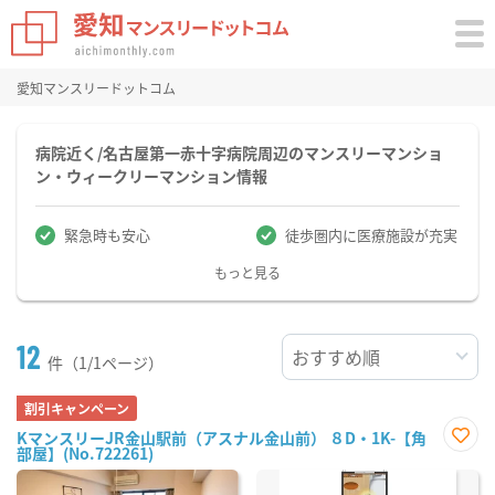
愛知マンスリードットコム
病院近く/名古屋第一赤十字病院周辺のマンスリーマンショ
ン・ウィークリーマンション情報
緊急時も安心
徒歩圏内に医療施設が充実
もっと見る
12
件（1/1ページ）
割引キャンペーン
KマンスリーJR金山駅前（アスナル金山前） ８D・1K-【角
部屋】(No.722261)
お気
に入
り登