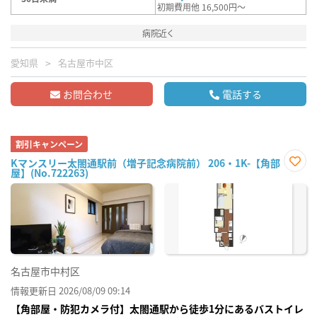
初期費用他 16,500円～
病院近く
愛知県
名古屋市中区
お問合わせ
電話する
割引キャンペーン
Kマンスリー太閤通駅前（増子記念病院前） 206・1K-【角部
屋】(No.722263)
お気
に入
り登
録
名古屋市中村区
情報更新日 2026/08/09 09:14
【角部屋・防犯カメラ付】太閤通駅から徒歩1分にあるバストイレ