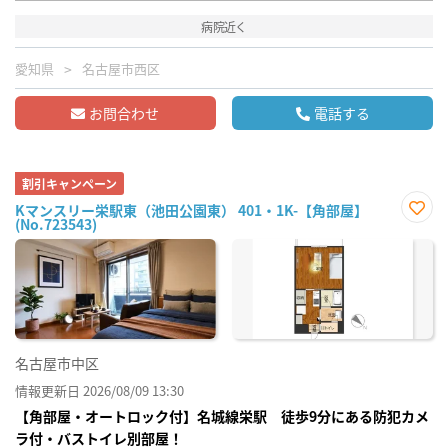
病院近く
愛知県
名古屋市西区
お問合わせ
電話する
割引キャンペーン
Kマンスリー栄駅東（池田公園東） 401・1K-【角部屋】
(No.723543)
お気
に入
り登
録
名古屋市中区
情報更新日 2026/08/09 13:30
【角部屋・オートロック付】名城線栄駅 徒歩9分にある防犯カメ
ラ付・バストイレ別部屋！