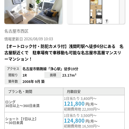
に入
り登
録
名古屋市西区
情報更新日 2026/08/09 10:03
【オートロック付・防犯カメラ付】浅間町駅へ徒歩6分にある 名
古屋駅近くで 駐車場有で車移動も可能な名古屋市高層マンスリ
ーマンション！
アクセス
名古屋市鶴舞線「浄心駅」徒歩19分
間取り
1R
面積
23.17m²
築年数
2008年 9月 築
プラン名・期間
月額目安
1日当たり 3,400円～
ロング
121,800
円/月～
30日以上～360日未満
初期費用他 22,000円～
1日当たり 3,500円～
ショート【7日以上】
124,800
円/月～
～30日未満
初期費用他 16,500円～