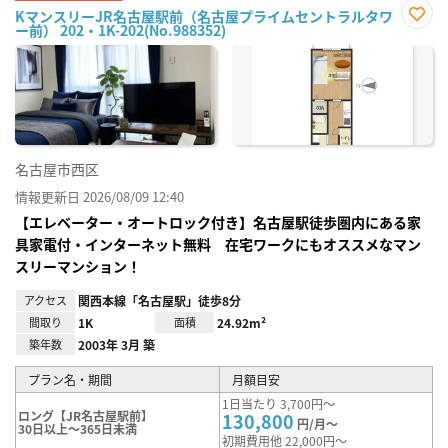
KマンスリーJR名古屋駅前（名古屋プライムセントラルタワ
ー前） 202・1K-202(No.988352)
お気
に入
り登
録
名古屋市西区
情報更新日 2026/08/09 12:40
【エレベーター・オートロック付き】名古屋駅徒歩圏内にある家
具家電付・インターネット無料 在宅ワークにもオススメなマン
スリーマンション！
アクセス
関西本線「名古屋駅」徒歩8分
間取り
1K
面積
24.92m²
築年数
2003年 3月 築
プラン名・期間
月額目安
1日当たり 3,700円～
ロング【JR名古屋駅前】
130,800
円/月～
30日以上～365日未満
初期費用他 22,000円～