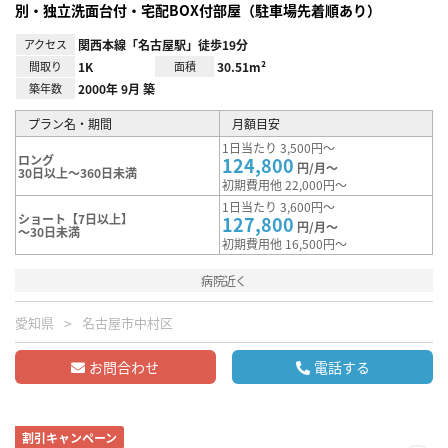
別・独立洗面台付・宅配BOX付部屋（駐車場先着順あり）
アクセス
関西本線「名古屋駅」徒歩19分
間取り
1K
面積
30.51m²
築年数
2000年 9月 築
プラン名・期間
月額目安
1日当たり 3,500円～
ロング
124,800
円/月～
30日以上～360日未満
初期費用他 22,000円～
1日当たり 3,600円～
ショート【7日以上】
127,800
円/月～
～30日未満
初期費用他 16,500円～
病院近く
愛知県
名古屋市中村区
お問合わせ
電話する
割引キャンペーン