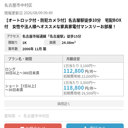
名古屋市中村区
情報更新日 2026/08/09 09:49
【オートロック付・防犯カメラ付】名古屋駅徒歩10分 宅配BOX
付 女性や法人様へオススメな家具家電付マンスリーお部屋！
アクセス
名古屋市桜通線「名古屋駅」徒歩15分
間取り
1K
面積
24.08m²
築年数
2006年 11月 築
プラン名・期間
月額目安
1日当たり 3,100円～
ロング
112,800
円/月～
30日以上～360日未満
初期費用他 22,000円～
1日当たり 3,300円～
ショート【7日以上】
118,800
円/月～
～30日未満
初期費用他 16,500円～
病院近く
愛知県
名古屋市中村区