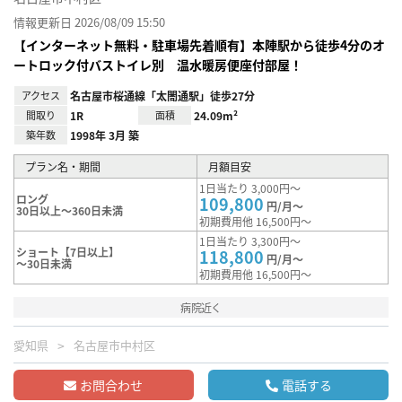
情報更新日 2026/08/09 15:50
【インターネット無料・駐車場先着順有】本陣駅から徒歩4分のオ
ートロック付バストイレ別 温水暖房便座付部屋！
アクセス
名古屋市桜通線「太閤通駅」徒歩27分
間取り
1R
面積
24.09m²
築年数
1998年 3月 築
プラン名・期間
月額目安
1日当たり 3,000円～
ロング
109,800
円/月～
30日以上～360日未満
初期費用他 16,500円～
1日当たり 3,300円～
ショート【7日以上】
118,800
円/月～
～30日未満
初期費用他 16,500円～
病院近く
愛知県
名古屋市中村区
お問合わせ
電話する