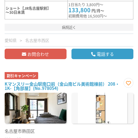
1日当たり 3,800円～
ショート【JR名古屋駅前】
133,800
円/月～
～30日未満
初期費用他 16,500円～
病院近く
愛知県
名古屋市西区
お問合わせ
電話する
割引キャンペーン
Kマンスリー金山駅南口前（金山南ビル美術館棟前） 208・
1K-【角部屋】(No.978054)
お気
に入
り登
録
名古屋市熱田区