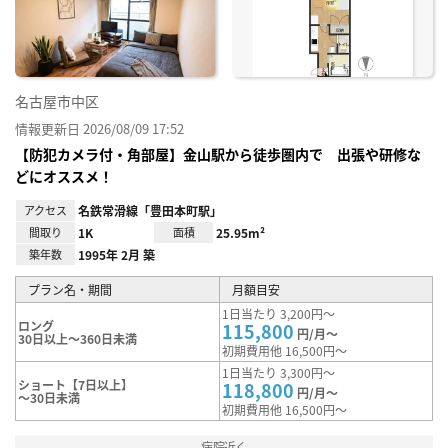
録
名古屋市中区
情報更新日 2026/08/09 17:52
【防犯カメラ付・角部屋】金山駅から徒歩圏内で 出張や研修な
どにオススメ！
アクセス
名鉄常滑線「豊田本町駅」
間取り
1K
面積
25.95m²
築年数
1995年 2月 築
プラン名・期間
月額目安
1日当たり 3,200円～
ロング
115,800
円/月～
30日以上～360日未満
初期費用他 16,500円～
1日当たり 3,300円～
ショート【7日以上】
118,800
円/月～
～30日未満
初期費用他 16,500円～
病院近く