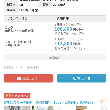
間取り
1R
面積
22.82m²
築年数
1981年 3月 築
プラン名・期間
月額目安
1日当たり 2,900円～
ロング
106,800
円/月～
30日以上～360日未満
初期費用他 16,500円～
1日当たり 3,100円～
ショート【7日以上】
112,800
円/月～
～30日未満
初期費用他 16,500円～
病院近く
愛知県
名古屋市中区
お問合わせ
電話する
割引キャンペーン
Kマンスリー明道町（6号線前） 1009・1009(No.834496)
お気