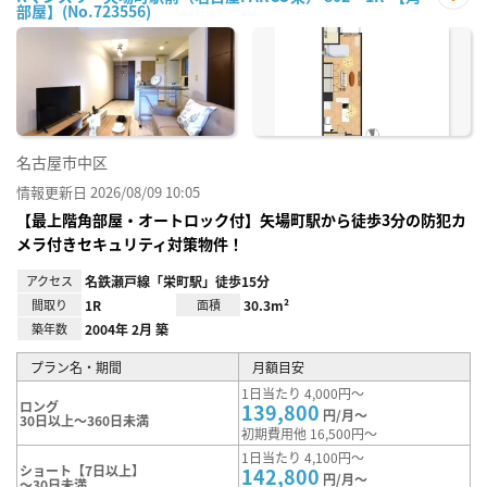
部屋】(No.723556)
お気
に入
り登
録
名古屋市中区
情報更新日 2026/08/09 10:05
【最上階角部屋・オートロック付】矢場町駅から徒歩3分の防犯カ
メラ付きセキュリティ対策物件！
アクセス
名鉄瀬戸線「栄町駅」徒歩15分
間取り
1R
面積
30.3m²
築年数
2004年 2月 築
プラン名・期間
月額目安
1日当たり 4,000円～
ロング
139,800
円/月～
30日以上～360日未満
初期費用他 16,500円～
1日当たり 4,100円～
ショート【7日以上】
142,800
円/月～
～30日未満