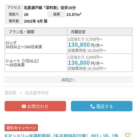
アクセス
名鉄瀬戸線「栄町駅」徒歩16分
間取り
1K
面積
23.87m²
築年数
2002年 4月 築
プラン名・期間
月額目安
1日当たり 3,700円～
ロング
130,800
円/月～
30日以上～360日未満
初期費用他 16,500円～
1日当たり 3,900円～
ショート【7日以上】
136,800
円/月～
～30日未満
初期費用他 16,500円～
病院近く
愛知県
名古屋市中区
お問合わせ
電話する
割引キャンペーン
Kマンスリー矢場町駅前（名古屋PARCO東） 802・1R-【角