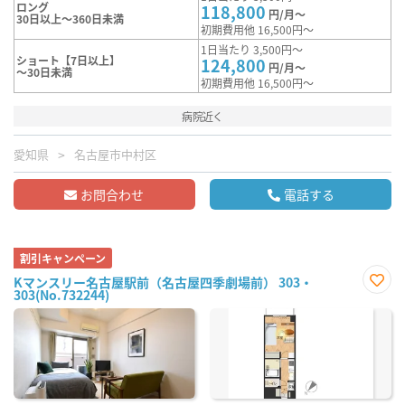
ロング
118,800
円/月～
30日以上～360日未満
初期費用他 16,500円～
1日当たり 3,500円～
ショート【7日以上】
124,800
円/月～
～30日未満
初期費用他 16,500円～
病院近く
愛知県
名古屋市中村区
お問合わせ
電話する
割引キャンペーン
Kマンスリー名古屋駅前（名古屋四季劇場前） 303・
303(No.732244)
お気
に入
り登
録