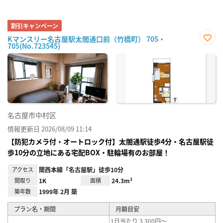
割引キャンペーン
Kマンスリー名古屋駅太閤通口前（竹橋町） 705・
705(No.723545)
お気
に入
り登
録
名古屋市中村区
情報更新日 2026/08/09 11:14
【防犯カメラ付・オートロック付】太閤通駅徒歩4分・名古屋駅徒
歩10分の立地にある宅配BOX・駐輪場有のお部屋！
アクセス
関西本線「名古屋駅」徒歩10分
間取り
1K
面積
24.3m²
築年数
1999年 2月 築
プラン名・期間
月額目安
1日当たり 3,300円～