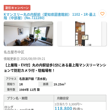
割引キャンペーン
Kマンスリー丸の内駅前（愛知県図書館前） 1102・1R-最上
階（中部屋）(No.722280)
お気
に入
り登
録
名古屋市中区
情報更新日 2026/08/09 09:21
【上層階・EV付】丸の内駅徒歩1分にある最上階マンスリーマンシ
ョンで防犯カメラ付・駐輪場有！
アクセス
名鉄瀬戸線「清水駅」
間取り
1R
面積
19.25m²
築年数
1984年 12月 築
プラン名・期間
月額目安
1日当たり 3,300円～
ロング
118,800
円/月～