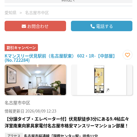
愛知県
名古屋市中区
お問合わせ
電話する
割引キャンペーン
Kマンスリー伏見駅前（名古屋駅東） 602・1R-【中部屋】
(No.722284)
お気
に入
り登
録
名古屋市中区
情報更新日 2026/08/09 12:23
【分譲タイプ・エレベーター付】伏見駅徒歩3分にある9.4帖広々
洋室南東向家具家電付名古屋市格安マンスリーマンション部屋！
アクセス
名古屋市桜通線「国際センター駅」徒歩11分