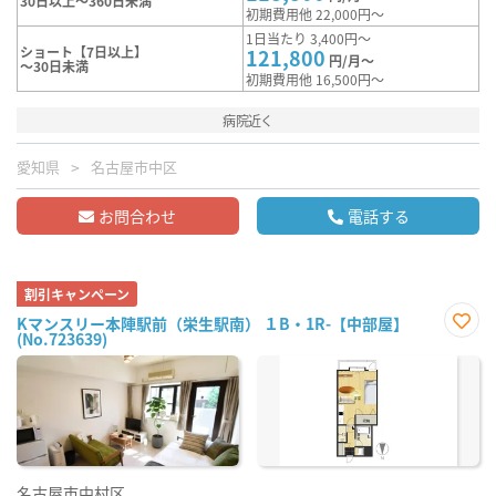
30日以上～360日未満
初期費用他 22,000円～
1日当たり 3,400円～
ショート【7日以上】
121,800
円/月～
～30日未満
初期費用他 16,500円～
病院近く
愛知県
名古屋市中区
お問合わせ
電話する
割引キャンペーン
Kマンスリー本陣駅前（栄生駅南） １B・1R-【中部屋】
(No.723639)
お気
に入
り登
録
名古屋市中村区