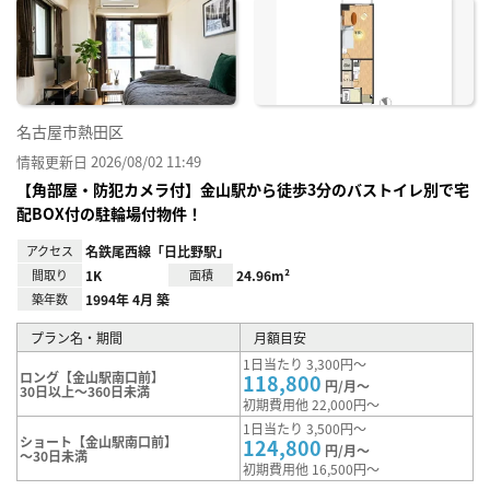
に入
り登
録
名古屋市熱田区
情報更新日 2026/08/02 11:49
【角部屋・防犯カメラ付】金山駅から徒歩3分のバストイレ別で宅
配BOX付の駐輪場付物件！
アクセス
名鉄尾西線「日比野駅」
間取り
1K
面積
24.96m²
築年数
1994年 4月 築
プラン名・期間
月額目安
1日当たり 3,300円～
ロング【金山駅南口前】
118,800
円/月～
30日以上～360日未満
初期費用他 22,000円～
1日当たり 3,500円～
ショート【金山駅南口前】
124,800
円/月～
～30日未満
初期費用他 16,500円～