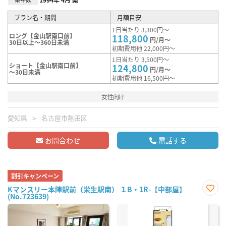
プラン名・期間
月額目安
1日当たり 3,300円～
ロング【金山駅南口前】
118,800
円/月～
30日以上～360日未満
初期費用他 22,000円～
1日当たり 3,500円～
ショート【金山駅南口前】
124,800
円/月～
～30日未満
初期費用他 16,500円～
女性向け
愛知県
名古屋市熱田区
お問合わせ
電話する
割引キャンペーン
Kマンスリー本陣駅前（栄生駅南） １B・1R-【中部屋】
(No.723639)
お気
に入
り登
録