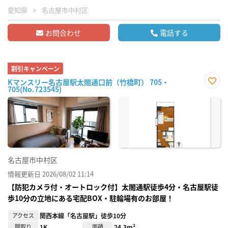
愛知県
名古屋市中村区
お問合わせ
電話する
割引キャンペーン
Kマンスリー名古屋駅太閤通口前（竹橋町） 705・
705(No.723545)
お気
に入
り登
録
名古屋市中村区
情報更新日 2026/08/02 11:14
【防犯カメラ付・オートロック付】太閤通駅徒歩4分・名古屋駅徒
歩10分の立地にある宅配BOX・駐輪場有のお部屋！
アクセス
関西本線「名古屋駅」徒歩10分
間取り
1K
面積
24.3m²