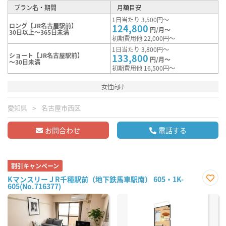
プラン名・期間
月額目安
1日当たり 3,500円～
ロング【JR名古屋駅前】
124,800
円/月～
30日以上～365日未満
初期費用他 22,000円～
1日当たり 3,800円～
ショート【JR名古屋駅前】
133,800
円/月～
～30日未満
初期費用他 16,500円～
女性向け
愛知県
名古屋市西区
お問合わせ
電話する
割引キャンペーン
KマンスリーＪR千種駅前（地下鉄馬車駅南） 605・1K-
605(No.716377)
お気
に入
り登
録