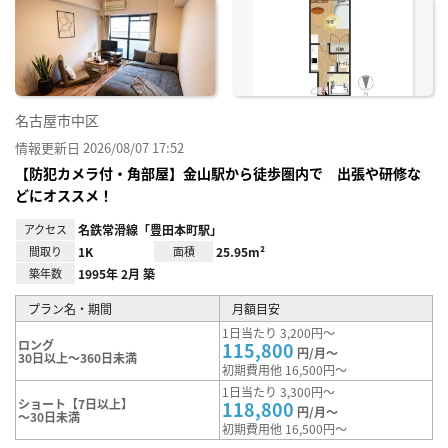
に入
り登
録
名古屋市中区
情報更新日 2026/08/07 17:52
【防犯カメラ付・角部屋】金山駅から徒歩圏内で 出張や研修な
どにオススメ！
アクセス
名鉄常滑線「豊田本町駅」
間取り
1K
面積
25.95m²
築年数
1995年 2月 築
プラン名・期間
月額目安
1日当たり 3,200円～
ロング
115,800
円/月～
30日以上～360日未満
初期費用他 16,500円～
1日当たり 3,300円～
ショート【7日以上】
118,800
円/月～
～30日未満
初期費用他 16,500円～