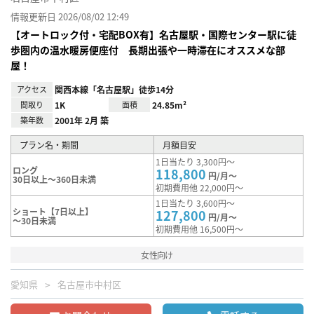
情報更新日 2026/08/02 12:49
【オートロック付・宅配BOX有】名古屋駅・国際センター駅に徒
歩圏内の温水暖房便座付 長期出張や一時滞在にオススメな部
屋！
アクセス
関西本線「名古屋駅」徒歩14分
間取り
1K
面積
24.85m²
築年数
2001年 2月 築
プラン名・期間
月額目安
1日当たり 3,300円～
ロング
118,800
円/月～
30日以上～360日未満
初期費用他 22,000円～
1日当たり 3,600円～
ショート【7日以上】
127,800
円/月～
～30日未満
初期費用他 16,500円～
女性向け
愛知県
名古屋市中村区