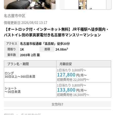
名古屋市中区
情報更新日 2026/08/02 13:17
【オートロック付・インターネット無料】JR千種駅へ徒歩圏内・
バストイレ別の家具家電付き名古屋市マンスリーマンション
アクセス
名古屋市桜通線「高岳駅」徒歩20分
間取り
1K
面積
24.08m²
築年数
2003年 2月 築
プラン名・期間
月額目安
1日当たり 3,600円～
ロング
127,800
円/月～
30日以上～360日未満
初期費用他 22,000円～
1日当たり 3,800円～
ショート
133,800
円/月～
～30日未満
初期費用他 16,500円～
女性向け
愛知県
名古屋市中区