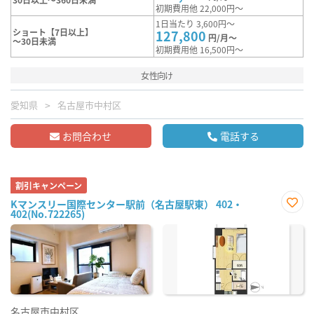
初期費用他 22,000円～
1日当たり 3,600円～
ショート【7日以上】
127,800
円/月～
～30日未満
初期費用他 16,500円～
女性向け
愛知県
名古屋市中村区
お問合わせ
電話する
割引キャンペーン
Kマンスリー国際センター駅前（名古屋駅東） 402・
402(No.722265)
お気
に入
り登
録
名古屋市中村区