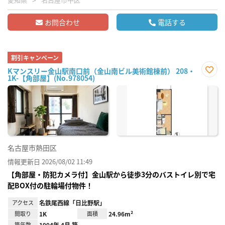
お問合わせ
電話する
割引キャンペーン
Kマンスリー金山駅南口前（金山南ビル美術館棟前） 208・
1K-【角部屋】(No.978054)
お気
に入
り登
録
名古屋市熱田区
情報更新日 2026/08/02 11:49
【角部屋・防犯カメラ付】金山駅から徒歩3分のバストイレ別で宅
配BOX付の駐輪場付物件！
アクセス
名鉄尾西線「日比野駅」
間取り
1K
面積
24.96m²
築年数
1994年 4月 築