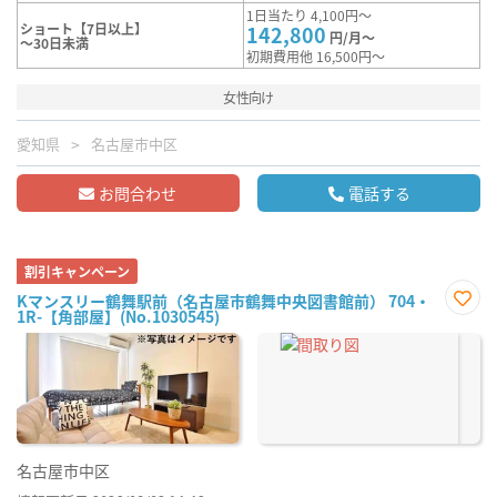
1日当たり 4,100円～
ショート【7日以上】
142,800
円/月～
～30日未満
初期費用他 16,500円～
女性向け
愛知県
名古屋市中区
お問合わせ
電話する
割引キャンペーン
Kマンスリー鶴舞駅前（名古屋市鶴舞中央図書館前） 704・
1R-【角部屋】(No.1030545)
お気
に入
り登
録
名古屋市中区