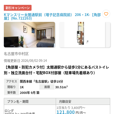
割引キャンペーン
Kマンスリー太閤通駅前（増子記念病院前） 206・1K-【角部
屋】(No.722263)
お気
に入
り登
録
名古屋市中村区
情報更新日 2026/08/02 09:14
【角部屋・防犯カメラ付】太閤通駅から徒歩1分にあるバストイレ
別・独立洗面台付・宅配BOX付部屋（駐車場先着順あり）
アクセス
関西本線「名古屋駅」徒歩19分
間取り
1K
面積
30.51m²
築年数
2000年 9月 築
プラン名・期間
月額目安
1日当たり 3,400円～
ロング
121,800
円/月～
30日以上～360日未満