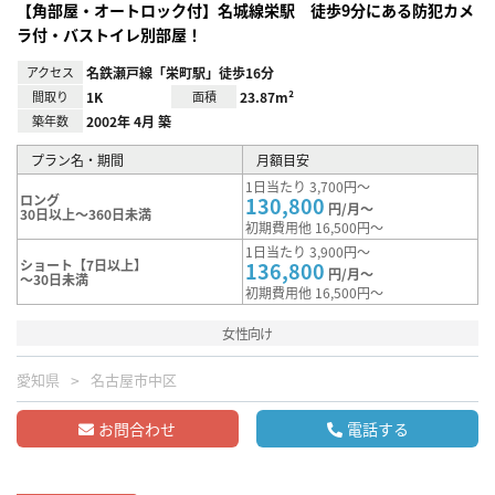
【角部屋・オートロック付】名城線栄駅 徒歩9分にある防犯カメ
ラ付・バストイレ別部屋！
アクセス
名鉄瀬戸線「栄町駅」徒歩16分
間取り
1K
面積
23.87m²
築年数
2002年 4月 築
プラン名・期間
月額目安
1日当たり 3,700円～
ロング
130,800
円/月～
30日以上～360日未満
初期費用他 16,500円～
1日当たり 3,900円～
ショート【7日以上】
136,800
円/月～
～30日未満
初期費用他 16,500円～
女性向け
愛知県
名古屋市中区
お問合わせ
電話する