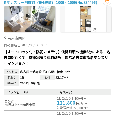
Kマンスリー明道町（6号線前） 1009・1009(No.834496)
お気
に入
り登
録
名古屋市西区
情報更新日 2026/08/02 10:03
【オートロック付・防犯カメラ付】浅間町駅へ徒歩6分にある 名
古屋駅近くで 駐車場有で車移動も可能な名古屋市高層マンスリ
ーマンション！
アクセス
名古屋市鶴舞線「浄心駅」徒歩19分
間取り
1R
面積
23.17m²
築年数
2008年 9月 築
プラン名・期間
月額目安
1日当たり 3,400円～
ロング
121,800
円/月～
30日以上～360日未満
初期費用他 22,000円～
1日当たり 3,500円～