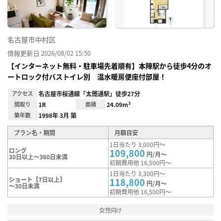
名古屋市中村区
情報更新日 2026/08/02 15:50
【インターネット無料・駐車場先着順有】本陣駅から徒歩4分のオ
ートロック付バストイレ別 温水暖房便座付部屋！
アクセス
名古屋市桜通線「太閤通駅」徒歩27分
間取り
1R
面積
24.09m²
築年数
1998年 3月 築
プラン名・期間
月額目安
1日当たり 3,000円～
ロング
109,800
円/月～
30日以上～360日未満
初期費用他 16,500円～
1日当たり 3,300円～
ショート【7日以上】
118,800
円/月～
～30日未満
初期費用他 16,500円～
女性向け