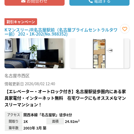
お問合わせ
電話する
割引キャンペーン
KマンスリーJR名古屋駅前（名古屋プライムセントラルタワ
ー前） 202・1K-202(No.988352)
お気
に入
り登
録
名古屋市西区
情報更新日 2026/08/02 12:40
【エレベーター・オートロック付き】名古屋駅徒歩圏内にある家
具家電付・インターネット無料 在宅ワークにもオススメなマン
スリーマンション！
アクセス
関西本線「名古屋駅」徒歩8分
間取り
1K
面積
24.92m²
築年数
2003年 3月 築