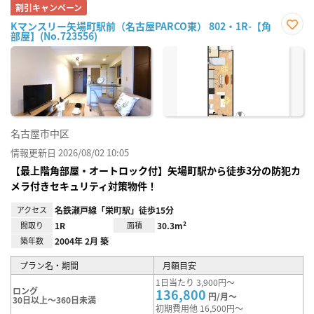
割引キャンペーン
Kマンスリー矢場町駅前（名古屋PARCO東） 802・1R-【角
部屋】(No.723556)
お気
に入
り登
録
名古屋市中区
情報更新日 2026/08/02 10:05
【最上階角部屋・オートロック付】矢場町駅から徒歩3分の防犯カ
メラ付きセキュリティ対策物件！
アクセス
名鉄瀬戸線「栄町駅」徒歩15分
間取り
1R
面積
30.3m²
築年数
2004年 2月 築
プラン名・期間
月額目安
1日当たり 3,900円～
ロング
136,800
円/月～
30日以上～360日未満
初期費用他 16,500円～