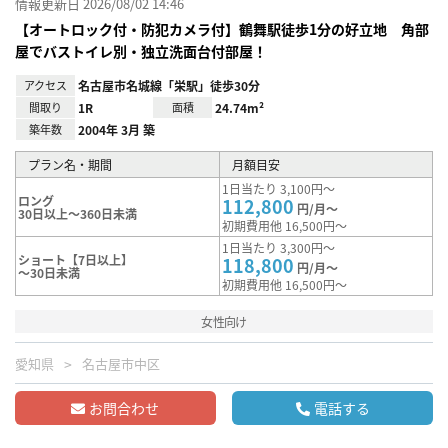
情報更新日 2026/08/02 14:46
【オートロック付・防犯カメラ付】鶴舞駅徒歩1分の好立地 角部
屋でバストイレ別・独立洗面台付部屋！
アクセス
名古屋市名城線「栄駅」徒歩30分
間取り
1R
面積
24.74m²
築年数
2004年 3月 築
プラン名・期間
月額目安
1日当たり 3,100円～
ロング
112,800
円/月～
30日以上～360日未満
初期費用他 16,500円～
1日当たり 3,300円～
ショート【7日以上】
118,800
円/月～
～30日未満
初期費用他 16,500円～
女性向け
愛知県
名古屋市中区
お問合わせ
電話する