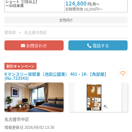
ショート【7日以上】
124,800
円/月～
～30日未満
初期費用他 16,500円～
女性向け
愛知県
名古屋市西区
お問合わせ
電話する
割引キャンペーン
Kマンスリー栄駅東（池田公園東） 401・1K-【角部屋】
(No.723543)
お気
に入
り登
録
名古屋市中区
情報更新日 2026/08/02 13:30