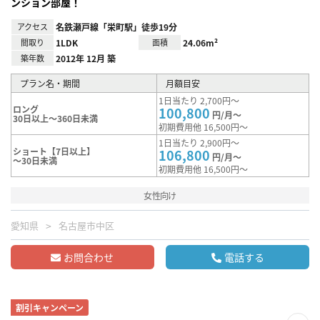
ンション部屋！
アクセス
名鉄瀬戸線「栄町駅」徒歩19分
間取り
1LDK
面積
24.06m²
築年数
2012年 12月 築
プラン名・期間
月額目安
1日当たり 2,700円～
ロング
100,800
円/月～
30日以上～360日未満
初期費用他 16,500円～
1日当たり 2,900円～
ショート【7日以上】
106,800
円/月～
～30日未満
初期費用他 16,500円～
女性向け
愛知県
名古屋市中区
お問合わせ
電話する
割引キャンペーン