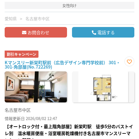
女性向け
愛知県
名古屋市中区
お問合わせ
電話する
割引キャンペーン
Kマンスリー新栄町駅前（広告デザイン専門学校前） 301・
301-角部屋(No.722269)
お気
に入
り登
録
名古屋市中区
情報更新日 2026/08/02 12:47
【オートロック付・最上階角部屋】新栄町駅 徒歩5分のバストイ
レ別 温水暖房便座・浴室暖房乾燥機付き名古屋市マンスリーマ