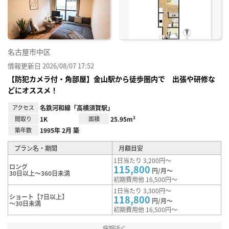
録
名古屋市中区
情報更新日 2026/08/07 17:52
【防犯カメラ付・角部屋】金山駅から徒歩圏内で 出張や研修な
どにオススメ！
アクセス
名鉄河和線「高横須賀駅」
間取り
1K
面積
25.95m²
築年数
1995年 2月 築
プラン名・期間
月額目安
1日当たり 3,200円～
ロング
115,800
円/月～
30日以上～360日未満
初期費用他 16,500円～
1日当たり 3,300円～
ショート【7日以上】
118,800
円/月～
～30日未満
初期費用他 16,500円～
病院近く