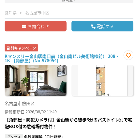
愛知県
名古屋市中区
お問合わせ
電話する
割引キャンペーン
Kマンスリー金山駅南口前（金山南ビル美術館棟前） 208・
1K-【角部屋】(No.978054)
お気
に入
り登
録
名古屋市熱田区
情報更新日 2026/08/02 11:49
【角部屋・防犯カメラ付】金山駅から徒歩3分のバストイレ別で宅
配BOX付の駐輪場付物件！
アクセス
名鉄尾西線「日比野駅」