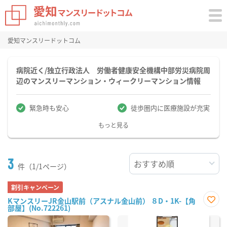
愛知マンスリードットコム
病院近く/独立行政法人 労働者健康安全機構中部労災病院周
辺のマンスリーマンション・ウィークリーマンション情報
緊急時も安心
徒歩圏内に医療施設が充実
もっと見る
3
件（1/1ページ）
割引キャンペーン
KマンスリーJR金山駅前（アスナル金山前） ８D・1K-【角
部屋】(No.722261)
お気
に入
り登