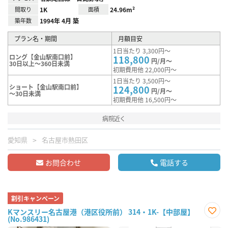
間取り
1K
面積
24.96m²
築年数
1994年 4月 築
プラン名・期間
月額目安
1日当たり 3,300円～
ロング【金山駅南口前】
118,800
円/月～
30日以上～360日未満
初期費用他 22,000円～
1日当たり 3,500円～
ショート【金山駅南口前】
124,800
円/月～
～30日未満
初期費用他 16,500円～
病院近く
愛知県
名古屋市熱田区
お問合わせ
電話する
割引キャンペーン
Kマンスリー名古屋港（港区役所前） 314・1K-【中部屋】
(No.986431)
お気