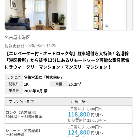
に入
り登
録
名古屋市港区
情報更新日 2026/08/02 11:25
【エレベーター付・オートロック有】駐車場付き大特価！名港線
「港区役所」から徒歩12分にあるリモートワーク可能な家具家電
付きウィークリーマンション・マンスリーマンション！
アクセス
名鉄常滑線「神宮前駅」
間取り
1K
面積
25.2m²
築年数
2018年 8月 築
プラン名・期間
月額目安
1日当たり 3,300円～
ロング【名古屋港】
118,800
円/月～
30日以上～365日未満
初期費用他 22,000円～
1日当たり 3,500円～
ショート【名古屋港】
124,800
円/月～
～30日未満