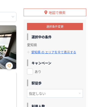
地図で検索
選択条件変更
選択中の条件
愛知県
愛知県 の エリアを全て表示する
キャンペーン
あり
お気
に入
り登
録
駅徒歩
利用人数