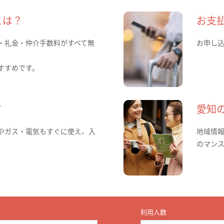
とは？
お支
・礼金・仲介手数料がすべて無
お申し
すすめです。
て
愛知
やガス・電気もすぐに使え、入
地域情
のマン
利用人数