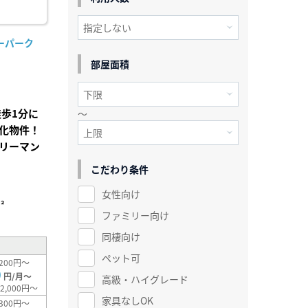
ーパーク
部屋面積
歩1分に
～
化物件！
リーマン
こだわり条件
」
女性向け
²
ファミリー向け
同棲向け
ペット可
200円～
0
円/月～
高級・ハイグレード
2,000円～
家具なしOK
300円～