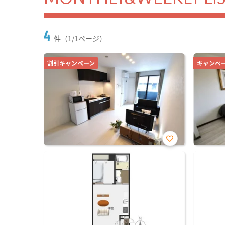
4
件（1/1ページ）
割引キャンペーン
キャンペ
お気
に入
り登
録