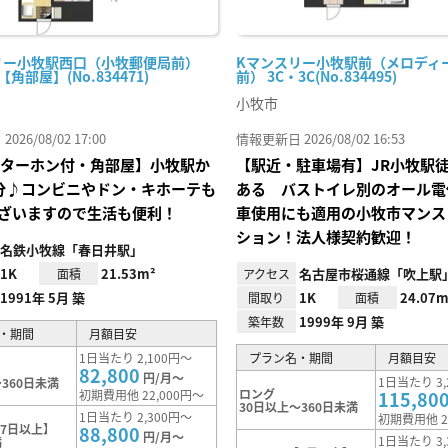
リー小牧駅西口（小牧郵便局前）
Kマンスリー小牧駅前（メロディ
-【角部屋】(No.834471)
前） 3C・3C(No.834495)
小牧市
26/08/02 17:00
情報更新日 2026/08/02 16:53
ニターホン付・角部屋】小牧駅か
【駅近・駐車場有】JR小牧駅徒
分♪コンビニやドン・キホーテも
ある バストイレ別のオール電
ざいますので生活も便利！
車使用にも適用の小牧市マンス
ション！法人様契約歓迎！
名鉄小牧線「春日井駅」
1K
21.53m²
名古屋市桜通線「吹上駅
面積
アクセス
1991年 5月 築
1K
24.07m
間取り
面積
1999年 9月 築
築年数
・期間
月額目安
1日当たり 2,100円～
プラン名・期間
月額目安
82,800
円/月～
1日当たり 3,
360日未満
ロング
初期費用他 22,000円～
115,80
30日以上～360日未満
1日当たり 2,300円～
初期費用他 2
7日以上】
88,800
円/月～
1日当たり 3,
満