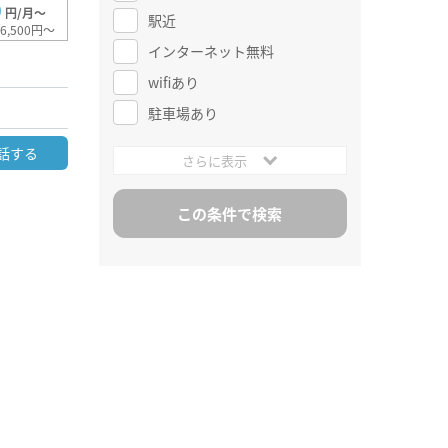
0
円/月～
駅近
6,500円～
インターネット無料
wifiあり
駐車場あり
話する
さらに表示