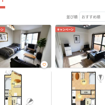
並び順
ーン
キャンペーン
お気
に入
り登
録