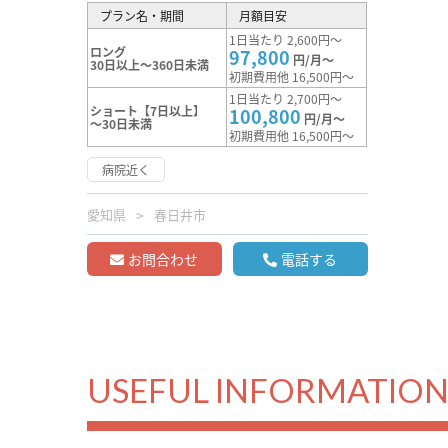
プラン名・期間
月額目安
1日当たり 2,600円～
ロング
97,800
円/月～
30日以上～360日未満
初期費用他 16,500円～
1日当たり 2,700円～
ショート【7日以上】
100,800
円/月～
～30日未満
初期費用他 16,500円～
病院近く
愛知県
春日井市
お問合わせ
電話する
USEFUL INFORMATIO