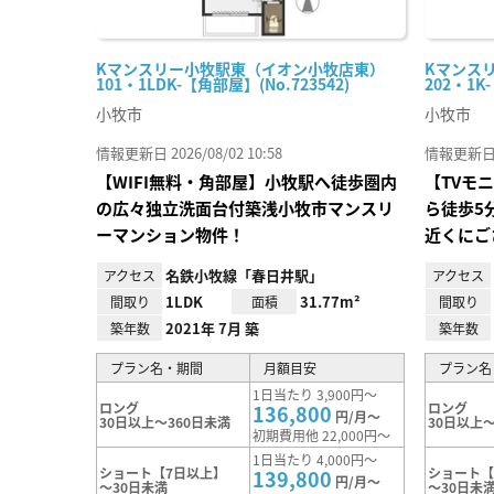
Kマンスリー小牧駅東（イオン小牧店東）
Kマンス
101・1LDK-【角部屋】(No.723542)
202・1K
小牧市
小牧市
情報更新日 2026/08/02 10:58
情報更新日 20
【WIFI無料・角部屋】小牧駅へ徒歩圏内
【TVモ
の広々独立洗面台付築浅小牧市マンスリ
ら徒歩5
ーマンション物件！
近くにご
名鉄小牧線「春日井駅」
アクセス
アクセス
1LDK
31.77m²
間取り
面積
間取り
2021年 7月 築
築年数
築年数
プラン名・期間
月額目安
プラン名
1日当たり 3,900円～
ロング
ロング
136,800
円/月～
30日以上～360日未満
30日以上～
初期費用他 22,000円～
1日当たり 4,000円～
ショート【7日以上】
ショート【
139,800
円/月～
～30日未満
～30日未