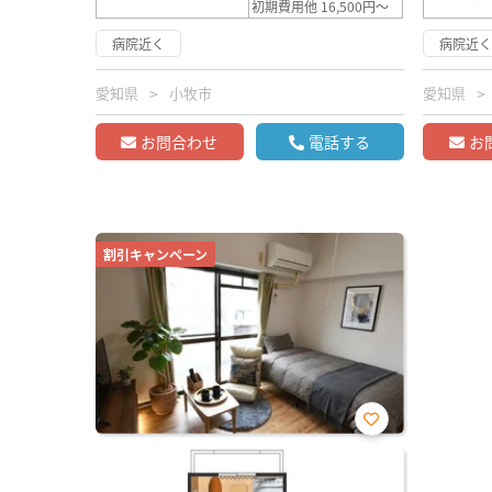
初期費用他 16,500円～
病院近く
病院近
愛知県
小牧市
愛知県
お問合わせ
電話する
お
割引キャンペーン
お気
に入
り登
録