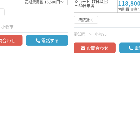
ショート【7日以上】
初期費用他 16,500円～
118,80
～30日未満
初期費用他 1
く
病院近く
小牧市
愛知県
小牧市
問合わせ
電話する
お問合わせ
電