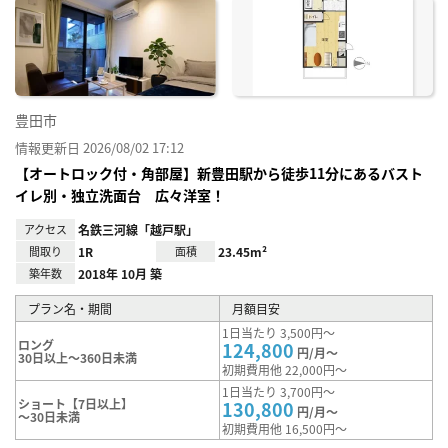
に入
り登
録
豊田市
情報更新日 2026/08/02 17:12
【オートロック付・角部屋】新豊田駅から徒歩11分にあるバスト
イレ別・独立洗面台 広々洋室！
アクセス
名鉄三河線「越戸駅」
間取り
1R
面積
23.45m²
築年数
2018年 10月 築
プラン名・期間
月額目安
1日当たり 3,500円～
ロング
124,800
円/月～
30日以上～360日未満
初期費用他 22,000円～
1日当たり 3,700円～
ショート【7日以上】
130,800
円/月～
～30日未満
初期費用他 16,500円～