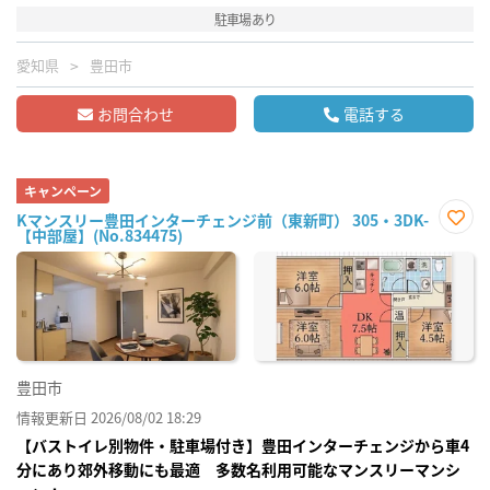
駐車場あり
愛知県
豊田市
お問合わせ
電話する
キャンペーン
Kマンスリー豊田インターチェンジ前（東新町） 305・3DK-
【中部屋】(No.834475)
お気
に入
り登
録
豊田市
情報更新日 2026/08/02 18:29
【バストイレ別物件・駐車場付き】豊田インターチェンジから車4
分にあり郊外移動にも最適 多数名利用可能なマンスリーマンシ