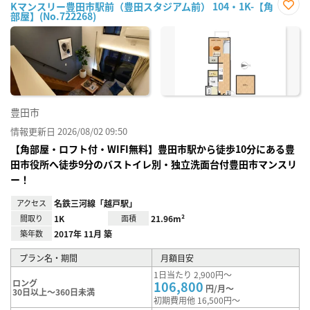
Kマンスリー豊田市駅前（豊田スタジアム前） 104・1K-【角
部屋】(No.722268)
お気
に入
り登
録
豊田市
情報更新日 2026/08/02 09:50
【角部屋・ロフト付・WIFI無料】豊田市駅から徒歩10分にある豊
田市役所へ徒歩9分のバストイレ別・独立洗面台付豊田市マンスリ
ー！
アクセス
名鉄三河線「越戸駅」
間取り
1K
面積
21.96m²
築年数
2017年 11月 築
プラン名・期間
月額目安
1日当たり 2,900円～
ロング
106,800
円/月～
30日以上～360日未満
初期費用他 16,500円～