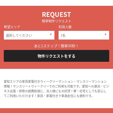
REQUEST
簡単物件リクエスト
希望エリア
利用人数
あと1ステップ！簡単30秒！
物件リクエストをする
愛知エリアの家具家電付きウィークリーマンション・マンスリーマンション
情報！マンスリー＋ウィークリーでのご利用も可能です。愛知への連泊・ビジ
ネス出張・研修の経費削減に、法人様にも大好評！寮・社宅としても安心し
てご利用いただけます！家具・家電付きで単身赴任にも便利です。