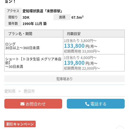
ョン！
アクセス
愛知環状鉄道「末野原駅」
間取り
3DK
面積
67.5m²
築年数
1990年 11月 築
プラン名・期間
月額目安
1日当たり 3,800円～
ロング
133,800
円/月～
30日以上～360日未満
初期費用他 33,000円～
1日当たり 4,000円～
ショート【トヨタ生協 メグリア本店
139,800
前】
円/月～
～30日未満
初期費用他 22,000円～
駐車場あり
愛知県
豊田市
お問合わせ
電話する
割引キャンペーン