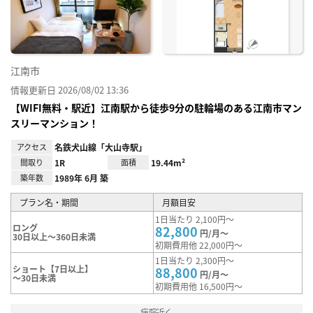
録
江南市
情報更新日 2026/08/02 13:36
【WIFI無料・駅近】江南駅から徒歩9分の駐輪場のある江南市マン
スリーマンション！
アクセス
名鉄犬山線「大山寺駅」
間取り
1R
面積
19.44m²
築年数
1989年 6月 築
プラン名・期間
月額目安
1日当たり 2,100円～
ロング
82,800
円/月～
30日以上～360日未満
初期費用他 22,000円～
1日当たり 2,300円～
ショート【7日以上】
88,800
円/月～
～30日未満
初期費用他 16,500円～
病院近く