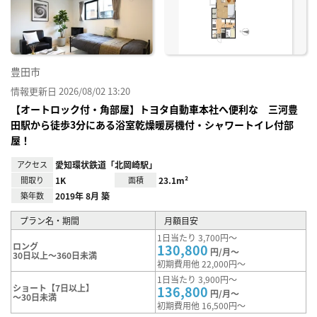
録
豊田市
情報更新日 2026/08/02 13:20
【オートロック付・角部屋】トヨタ自動車本社へ便利な 三河豊
田駅から徒歩3分にある浴室乾燥暖房機付・シャワートイレ付部
屋！
アクセス
愛知環状鉄道「北岡崎駅」
間取り
1K
面積
23.1m²
築年数
2019年 8月 築
プラン名・期間
月額目安
1日当たり 3,700円～
ロング
130,800
円/月～
30日以上～360日未満
初期費用他 22,000円～
1日当たり 3,900円～
ショート【7日以上】
136,800
円/月～
～30日未満
初期費用他 16,500円～