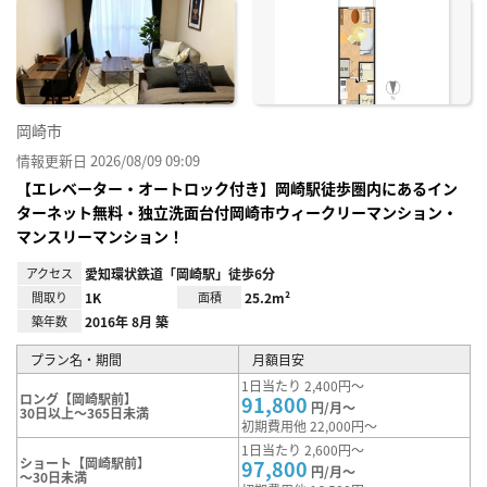
に入
り登
録
岡崎市
情報更新日 2026/08/09 09:09
【エレベーター・オートロック付き】岡崎駅徒歩圏内にあるイン
ターネット無料・独立洗面台付岡崎市ウィークリーマンション・
マンスリーマンション！
アクセス
愛知環状鉄道「岡崎駅」徒歩6分
間取り
1K
面積
25.2m²
築年数
2016年 8月 築
プラン名・期間
月額目安
1日当たり 2,400円～
ロング【岡崎駅前】
91,800
円/月～
30日以上～365日未満
初期費用他 22,000円～
1日当たり 2,600円～
ショート【岡崎駅前】
97,800
円/月～
～30日未満