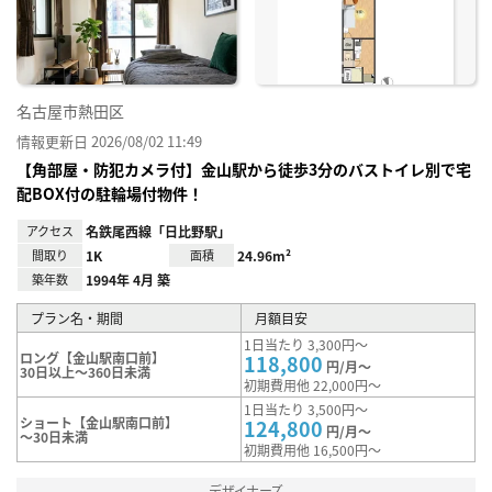
録
名古屋市熱田区
情報更新日 2026/08/02 11:49
【角部屋・防犯カメラ付】金山駅から徒歩3分のバストイレ別で宅
配BOX付の駐輪場付物件！
アクセス
名鉄尾西線「日比野駅」
間取り
1K
面積
24.96m²
築年数
1994年 4月 築
プラン名・期間
月額目安
1日当たり 3,300円～
ロング【金山駅南口前】
118,800
円/月～
30日以上～360日未満
初期費用他 22,000円～
1日当たり 3,500円～
ショート【金山駅南口前】
124,800
円/月～
～30日未満
初期費用他 16,500円～
デザイナーズ